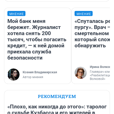
МНЕНИЕ
МНЕНИЕ
Мой банк меня
«Спуталась реч
бережет. Журналист
пургу». Врач — 
хотела снять 200
смертельном д
тысяч, чтобы погасить
который слож
кредит, — к ней домой
обнаружить
приехала служба
безопасности
Ирина Волкова
Главврач клини
Ксения Владимирская
«Реабилитация 
Автор мнения
Волковой»
РЕКОМЕНДУЕМ
«Плохо, как никогда до этого»: таролог
о судьбе Кузбасса и его жителей в