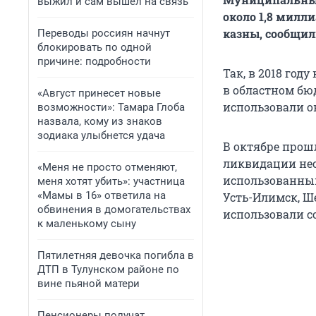
выжил и сам вышел на связь
около 1,8 милл
казны, сообщил
Переводы россиян начнут
блокировать по одной
причине: подробности
Так, в 2018 год
в областном бю
«Август принесет новые
использовали ок
возможности»: Тамара Глоба
назвала, кому из знаков
зодиака улыбнется удача
В октябре прош
ликвидации нес
«Меня не просто отменяют,
использованными
меня хотят убить»: участница
«Мамы в 16» ответила на
Усть-Илимск, Ш
обвинения в домогательствах
использовали с
к маленькому сыну
Пятилетняя девочка погибла в
ДТП в Тулунском районе по
вине пьяной матери
Пенсионеры получат