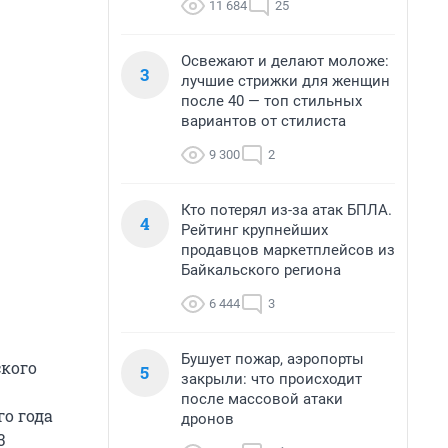
11 684
25
Освежают и делают моложе:
3
лучшие стрижки для женщин
после 40 — топ стильных
вариантов от стилиста
9 300
2
Кто потерял из-за атак БПЛА.
4
Рейтинг крупнейших
продавцов маркетплейсов из
Байкальского региона
6 444
3
Бушует пожар, аэропорты
ского
5
закрыли: что происходит
после массовой атаки
о года
дронов
3