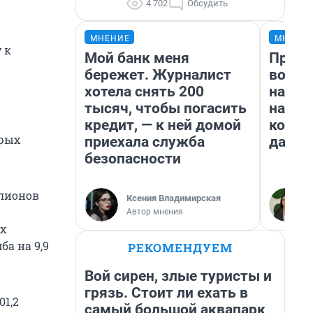
4 702
Обсудить
МНЕНИЕ
МНЕНИ
 к
Мой банк меня
Прода
бережет. Журналист
возьм
хотела снять 200
нам г
тысяч, чтобы погасить
налог
кредит, — к ней домой
косне
орых
приехала служба
даже 
безопасности
ллионов
Ксения Владимирская
Автор мнения
х
ба на 9,9
РЕКОМЕНДУЕМ
Вой сирен, злые туристы и
грязь. Стоит ли ехать в
01,2
самый большой аквапарк