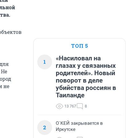
альной
тва.
объектов
ТОП 5
«Насиловал на
1
 для
глазах у связанных
 Не
родителей». Новый
город
поворот в деле
и не
убийства россиян в
Таиланде
13 767
8
О`КЕЙ закрывается в
2
Иркутске