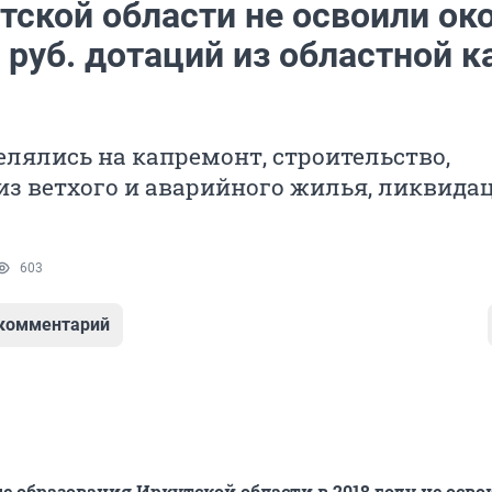
тской области не освоили ок
 руб. дотаций из областной 
лялись на капремонт, строительство,
из ветхого и аварийного жилья, ликвида
603
 комментарий
образования Иркутской области в 2018 году не осво