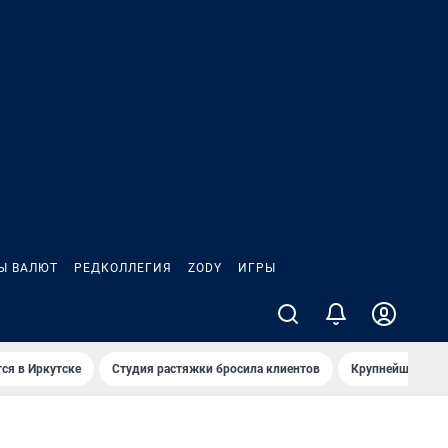
Ы ВАЛЮТ
РЕДКОЛЛЕГИЯ
ZODY
ИГРЫ
ся в Иркутске
Студия растяжки бросила клиентов
Крупнейшие про