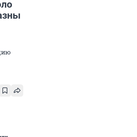
оло
казны
цию
или