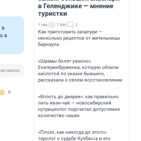
в Геленджике — мнение
туристки
1 час
1 446
2
 в
Как приготовить хачапури —
а в
несколько рецептов от жительницы
Барнаула
«Шрамы болят ужасно».
Екатеринбурженка, которую облили
ая свалка
Расселение
Муниципалитет
кислотой по указке бывшего,
рассказала о своем восстановлении
0
«Вплоть до диареи»: как правильно
пить иван-чай — новосибирский
нутрициолог подсчитал допустимое
количество чашек
«Плохо, как никогда до этого»:
таролог о судьбе Кузбасса и его