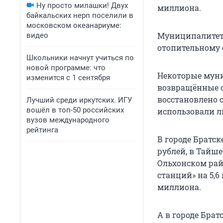
Ну просто милашки! Двух
миллиона.
байкальских нерп поселили в
московском океанариуме:
Муниципалитеты
видео
отопительному 
Школьники начнут учиться по
новой программе: что
Некоторые муни
изменится с 1 сентября
возвращённые о
восстановлено 
Лучший среди иркутских. ИГУ
вошёл в топ-50 российских
использовали л
вузов международного
рейтинга
В городе Братс
рублей, в Тайше
Ольхонском рай
станций» на 5,6
миллиона.
А в городе Брат