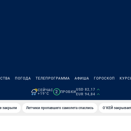
СТВА
ПОГОДА
ТЕЛЕПРОГРАММА
АФИША
ГОРОСКОП
КУРС
USD 82,17
СЕЙЧАС
2
ПРОБКИ
+19°C
EUR 94,84
е закрыли
Летчики пропавшего самолета спаслись
О`КЕЙ закрывает