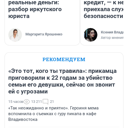
реальные деньги:
кредит, — к не
разбор иркутского
приехала служ
юриста
безопасности
Ксения Владим
Маргарита Ярошенко
Автор мнения
РЕКОМЕНДУЕМ
«Это тот, кого ты травила»: прикамца
приговорили к 22 годам за убийство
семьи его девушки, сейчас он звонит
ей с угрозами
15 часов
13 211
21
«Так неожиданно и приятно». Героиня мема
вспомнила о съемках с гуру пикапа в кафе
Владивостока