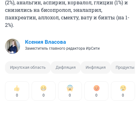
(2%), анальгин, аспирин, корвалол, глицин (1%) и
снизились на бисопролол, эналаприл,
панкреатин, аллохол, смекту, вату и бинты (на 1-
2%).
Ксения Власова
Заместитель главного редактора ИрСити
Иркутская область
Дефляция
Инфляция
Продукты п
0
0
0
0
0