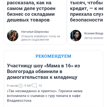
рассказала, как на
тысяч, чтобы п
самом деле устроен
кредит, — к не
бизнес со складами
приехала служ
дешевых товаров
безопасности
Наталья Шорохова
Ксения Владим
Открыла кофейную точку на
Автор мнения
деньги соцразвития
РЕКОМЕНДУЕМ
Участницу шоу «Мама в 16» из
Волгограда обвинили в
домогательствах к младенцу
9 часов
9 547
12
«Так неожиданно и приятно». Героиня мема
вспомнила о съемках с гуру пикапа в кафе
Владивостока