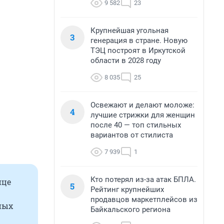
9 582
23
Крупнейшая угольная
3
генерация в стране. Новую
ТЭЦ построят в Иркутской
области в 2028 году
8 035
25
Освежают и делают моложе:
4
лучшие стрижки для женщин
после 40 — топ стильных
вариантов от стилиста
7 939
1
Кто потерял из-за атак БПЛА.
нце
5
Рейтинг крупнейших
продавцов маркетплейсов из
нных
Байкальского региона