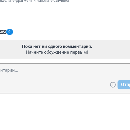
ыделите фрагмент и нажмите Ctrl+Enter
ИИ
0
Пока нет ни одного комментария.
Начните обсуждение первым!
Отп