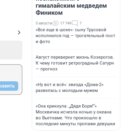
гималайским медведем
Фиником
5 августа
17 749
7
«Все еще в шоке»: сыну Трусовой
исполнился год — трогательный пост
и фото
Август перевернет жизнь Козерогов.
К чему готовит ретроградный Сатурн
— прогноз
«Ну вот и всё»: звезда «Дома-2»
равить
развелась с молодым мужем
«Она крикнула: „Дядя Боря!“»
Москвичка исчезла ночью у океана
во Вьетнаме. Что произошло в
последние минуты пропажи девушки