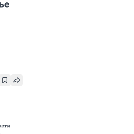
ье
асти
А