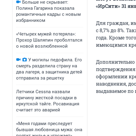
Больше не скрывает:
«ИрСити» 31 ян
Полина Гагарина показала
романтичные кадры с новым
избранником
Для граждан, и
с 8,7% до 8%. Т
«Четырех мужей потеряла»:
года. Кроме тог
Прохор Шаляпин проболтался
имеющимся кре
о новой возлюбленной
У могилы педофила. Его
Дополнительно 
смерть разделила страну на
подтверждения 
два лагеря, а защитника детей
оформлении кре
отправила за решетку
наводнения, до
выдаваемое по 
Летчики Cessna назвали
причину жесткой посадки в
иркутской тайге. Росавиация
считает это аварией
«Меня годами преследует
бывшая любовница мужа: она
портит жилье и угрожает».