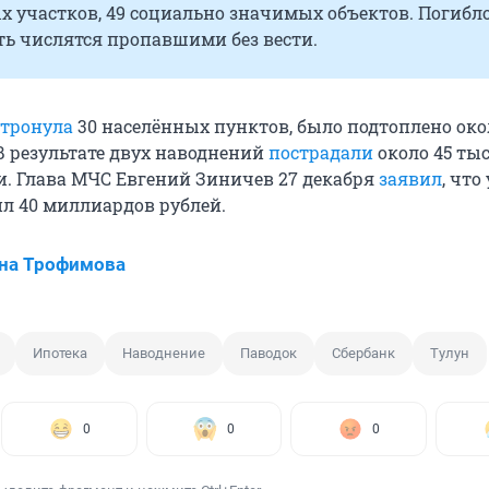
 участков, 49 социально значимых объектов. Погибло
ть числятся пропавшими без вести.
атронула
30 населённых пунктов, было подтоплено окол
В результате двух наводнений
пострадали
около 45 ты
и. Глава МЧС Евгений Зиничев 27 декабря
заявил
, что
ил 40 миллиардов рублей.
на Трофимова
Ипотека
Наводнение
Паводок
Сбербанк
Тулун
0
0
0