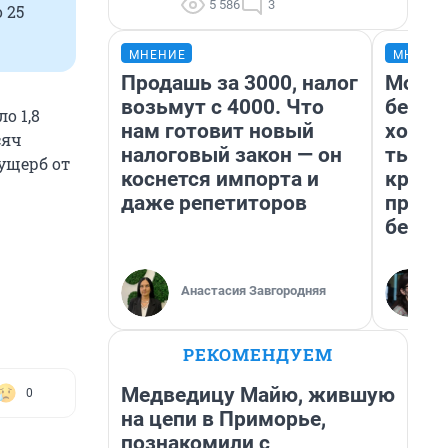
5 586
3
 25
МНЕНИЕ
МНЕНИ
Продашь за 3000, налог
Мой б
возьмут с 4000. Что
береж
о 1,8
нам готовит новый
хотел
сяч
налоговый закон — он
тысяч
 ущерб от
коснется импорта и
креди
даже репетиторов
приех
безоп
Анастасия Завгородняя
РЕКОМЕНДУЕМ
Медведицу Майю, жившую
0
на цепи в Приморье,
познакомили с