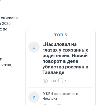
а снижена
я 2020
д по
ТОП 5
«Насиловал на
1
глазах у связанных
родителей». Новый
т
поворот в деле
ьство,
убийства россиян в
Таиланде
12 811
7
О`КЕЙ закрывается в
2
Иркутске