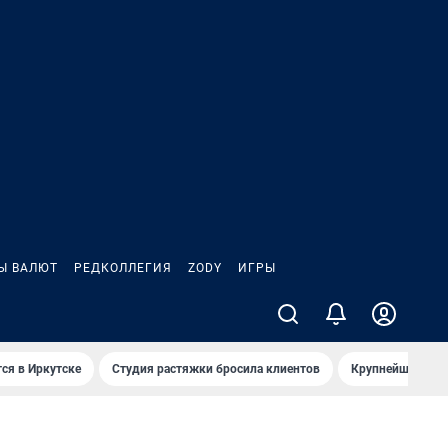
Ы ВАЛЮТ
РЕДКОЛЛЕГИЯ
ZODY
ИГРЫ
ся в Иркутске
Студия растяжки бросила клиентов
Крупнейшие про