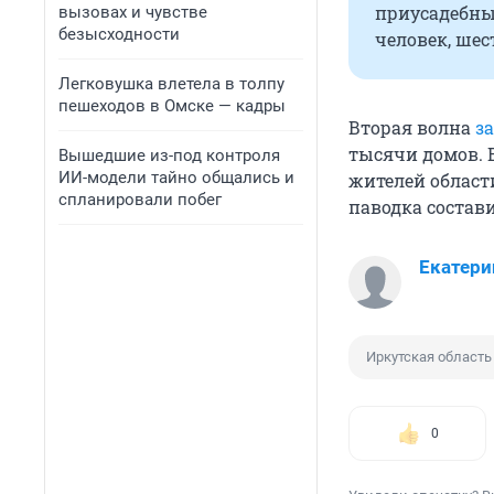
приусадебных
вызовах и чувстве
безысходности
человек, шес
Легковушка влетела в толпу
пешеходов в Омске — кадры
Вторая волна
з
тысячи домов. 
Вышедшие из-под контроля
ИИ-модели тайно общались и
жителей област
спланировали побег
паводка состав
Екатери
Иркутская область
0