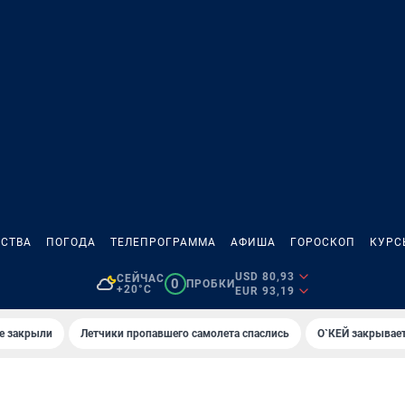
СТВА
ПОГОДА
ТЕЛЕПРОГРАММА
АФИША
ГОРОСКОП
КУРС
USD 80,93
СЕЙЧАС
0
ПРОБКИ
+20°C
EUR 93,19
е закрыли
Летчики пропавшего самолета спаслись
О`КЕЙ закрывает