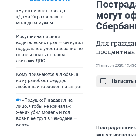
Пострад
«Ну вот и всё»: звезда
могут о
«Дома-2» развелась с
молодым мужем
Сбербан
Иркутянина лишили
Для граждан
водительских прав — он купил
поддельное удостоверение по
процентная 
почте и опять попался
экипажу ДПС
31 января 2020, 13:43
Кому признаются в любви, а
кому разобьют сердце:
Написать
любовный гороскоп на август
«Подушкой надавил на
лицо, чтобы не кричала»:
жених убил модель и год
возил ее труп в чемодане —
видео
Пострадавшие о
могут воспольз