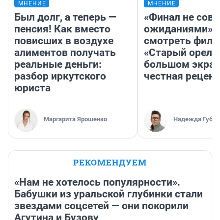
МНЕНИЕ
МНЕНИЕ
Был долг, а теперь —
«Финал не совп
пенсия! Как вместо
ожиданиями»: 
повисших в воздухе
смотреть фил
алиментов получать
«Старый орел» 
реальные деньги:
большом экран
разбор иркутского
честная рецен
юриста
Маргарита Ярошенко
Надежда Губар
РЕКОМЕНДУЕМ
«Нам не хотелось популярности».
Бабушки из уральской глубинки стали
звездами соцсетей — они покорили
Агутина и Бузову