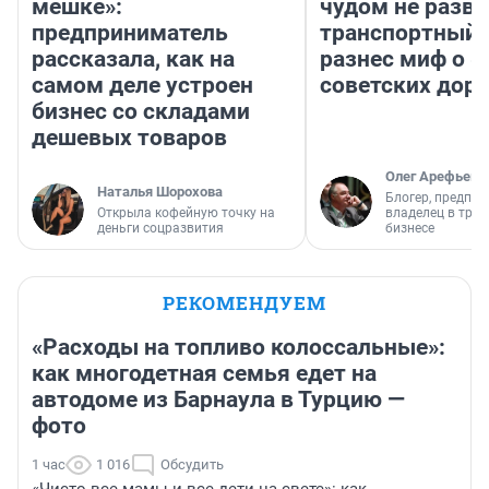
мешке»:
чудом не разва
предприниматель
транспортный 
рассказала, как на
разнес миф о 
самом деле устроен
советских доро
бизнес со складами
дешевых товаров
Олег Арефьев
Наталья Шорохова
Блогер, предпри
Открыла кофейную точку на
владелец в тра
деньги соцразвития
бизнесе
РЕКОМЕНДУЕМ
«Расходы на топливо колоссальные»:
как многодетная семья едет на
автодоме из Барнаула в Турцию —
фото
1 час
1 016
Обсудить
«Чисто все мамы и все дети на свете»: как