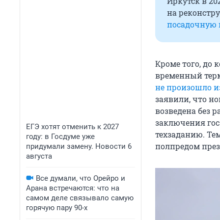
Иркутск в 2
на реконстр
посадочную 
Кроме того, до
временный терм
не произошло и
заявили, что н
возведена без 
заключения гос
ЕГЭ хотят отменить к 2027
техзаданию. Те
году: в Госдуме уже
полпредом пре
придумали замену. Новости 6
августа
Все думали, что Орейро и
Арана встречаются: что на
самом деле связывало самую
горячую пару 90-х