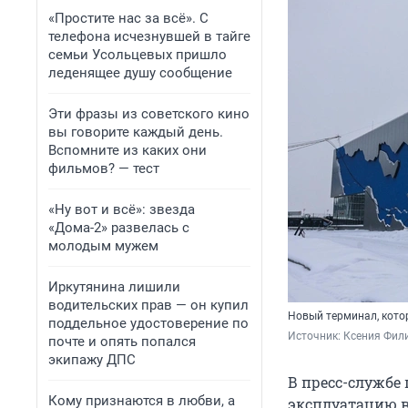
«Простите нас за всё». С
телефона исчезнувшей в тайге
семьи Усольцевых пришло
леденящее душу сообщение
Эти фразы из советского кино
вы говорите каждый день.
Вспомните из каких они
фильмов? — тест
«Ну вот и всё»: звезда
«Дома-2» развелась с
молодым мужем
Иркутянина лишили
водительских прав — он купил
Новый терминал, котор
поддельное удостоверение по
Источник: 
Ксения Фили
почте и опять попался
экипажу ДПС
В пресс-службе 
Кому признаются в любви, а
эксплуатацию в