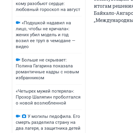
кому разобьют сердце:
итогам решения
любовный гороскоп на август
Байкало-Ангар
„Международный
«Подушкой надавил на
лицо, чтобы не кричала»:
жених убил модель и год
возил ее труп в чемодане —
видео
Больше не скрывает:
Полина Гагарина показала
романтичные кадры с новым
избранником
«Четырех мужей потеряла»:
Прохор Шаляпин проболтался
о новой возлюбленной
У могилы педофила. Его
смерть разделила страну на
два лагеря, а защитника детей