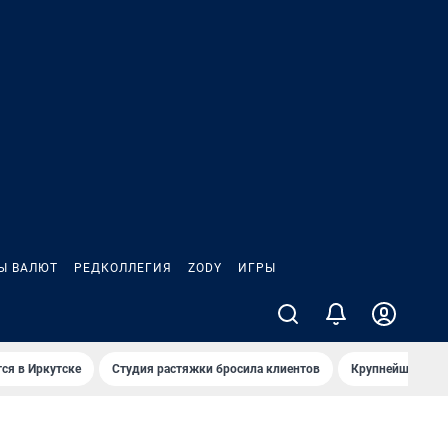
Ы ВАЛЮТ
РЕДКОЛЛЕГИЯ
ZODY
ИГРЫ
ся в Иркутске
Студия растяжки бросила клиентов
Крупнейшие про