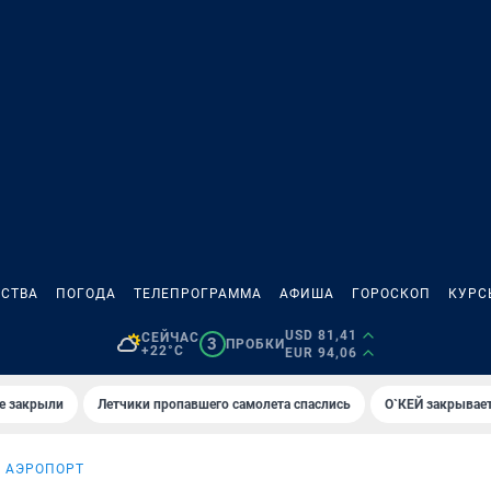
СТВА
ПОГОДА
ТЕЛЕПРОГРАММА
АФИША
ГОРОСКОП
КУРС
USD 81,41
СЕЙЧАС
3
ПРОБКИ
+22°C
EUR 94,06
е закрыли
Летчики пропавшего самолета спаслись
О`КЕЙ закрывает
 АЭРОПОРТ