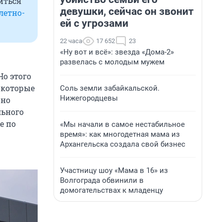
иться
девушки, сейчас он звонит
летно-
ей с угрозами
22 часа
17 652
23
«Ну вот и всё»: звезда «Дома-2»
развелась с молодым мужем
о этого
, которые
Соль земли забайкальской.
Нижегородцевы
 но
льного
е по
«Мы начали в самое нестабильное
время»: как многодетная мама из
Архангельска создала свой бизнес
Участницу шоу «Мама в 16» из
Волгограда обвинили в
домогательствах к младенцу