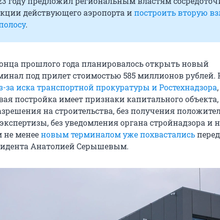
023 году предложил региональным властям сосредоточ
укции действующего аэропорта и
построить вторую вз
полосу
.
 конца прошлого года планировалось открыть новый
инал под прилет стоимостью 585 миллионов рублей. Н
з-за иска транспортной прокуратуры и Ростехнадзора
овая постройка имеет признаки капитального объекта,
разрешения на строительства, без получения положите
экспертизы, без уведомления органа стройнадзора и н
м не менее
новым терминалом уже похвастались
перед
зидента Анатолией Серышевым.