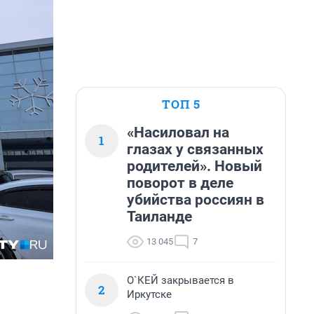
ТОП 5
«Насиловал на
1
глазах у связанных
родителей». Новый
поворот в деле
убийства россиян в
Таиланде
13 045
7
О`КЕЙ закрывается в
2
Иркутске