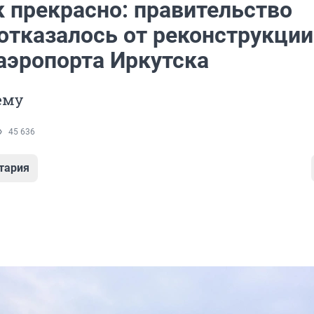
к прекрасно: правительство
 отказалось от реконструкции
 аэропорта Иркутска
ему
45 636
тария