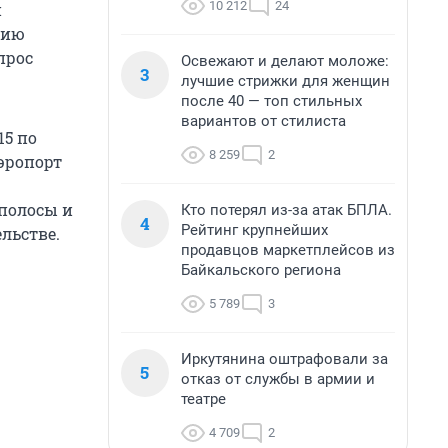
10 212
24
и
нию
прос
Освежают и делают моложе:
3
лучшие стрижки для женщин
после 40 — топ стильных
вариантов от стилиста
15 по
8 259
2
эропорт
 полосы и
Кто потерял из-за атак БПЛА.
4
Рейтинг крупнейших
льстве.
продавцов маркетплейсов из
Байкальского региона
5 789
3
Иркутянина оштрафовали за
5
отказ от службы в армии и
театре
4 709
2