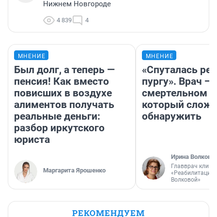
Нижнем Новгороде
4 839
4
МНЕНИЕ
МНЕНИЕ
Был долг, а теперь —
«Спуталась реч
пенсия! Как вместо
пургу». Врач — 
повисших в воздухе
смертельном д
алиментов получать
который слож
реальные деньги:
обнаружить
разбор иркутского
юриста
Ирина Волкова
Главврач клини
Маргарита Ярошенко
«Реабилитация 
Волковой»
РЕКОМЕНДУЕМ