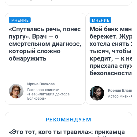
МНЕНИЕ
МНЕНИЕ
«Спуталась речь, понес
Мой банк меня
пургу». Врач — о
бережет. Журн
смертельном диагнозе,
хотела снять 2
который сложно
тысяч, чтобы п
обнаружить
кредит, — к не
приехала служ
безопасности
Ирина Волкова
Главврач клиники
Ксения Владим
«Реабилитация доктора
Автор мнения
Волковой»
РЕКОМЕНДУЕМ
«Это тот, кого ты травила»: прикамца