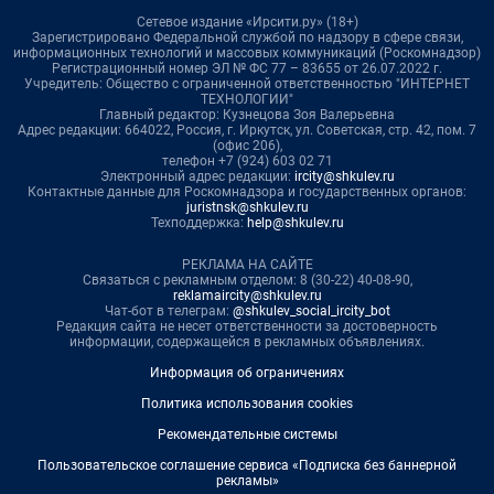
Сетевое издание «Ирсити.ру» (18+)
Зарегистрировано Федеральной службой по надзору в сфере связи,
информационных технологий и массовых коммуникаций (Роскомнадзор)
Регистрационный номер ЭЛ № ФС 77 – 83655 от 26.07.2022 г.
Учредитель: Общество с ограниченной ответственностью "ИНТЕРНЕТ
ТЕХНОЛОГИИ"
Главный редактор: Кузнецова Зоя Валерьевна
Адрес редакции: 664022, Россия, г. Иркутск, ул. Советская, стр. 42, пом. 7
(офис 206),
телефон +7 (924) 603 02 71
Электронный адрес редакции:
ircity@shkulev.ru
Контактные данные для Роскомнадзора и государственных органов:
juristnsk@shkulev.ru
Техподдержка:
help@shkulev.ru
РЕКЛАМА НА САЙТЕ
Связаться с рекламным отделом: 8 (30-22) 40-08-90,
reklamaircity@shkulev.ru
Чат-бот в телеграм:
@shkulev_social_ircity_bot
Редакция сайта не несет ответственности за достоверность
информации, содержащейся в рекламных объявлениях.
Информация об ограничениях
Политика использования cookies
Рекомендательные системы
Пользовательское соглашение сервиса «Подписка без баннерной
рекламы»