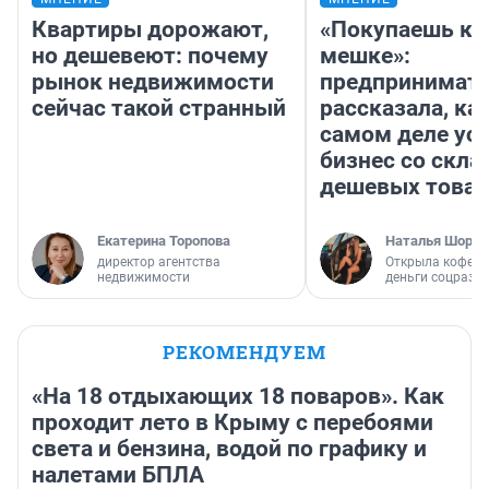
Квартиры дорожают,
«Покупаешь ко
но дешевеют: почему
мешке»:
рынок недвижимости
предпринимат
сейчас такой странный
рассказала, как
самом деле ус
бизнес со скл
дешевых това
Екатерина Торопова
Наталья Шорох
директор агентства
Открыла кофейн
недвижимости
деньги соцразв
РЕКОМЕНДУЕМ
«На 18 отдыхающих 18 поваров». Как
проходит лето в Крыму с перебоями
света и бензина, водой по графику и
налетами БПЛА