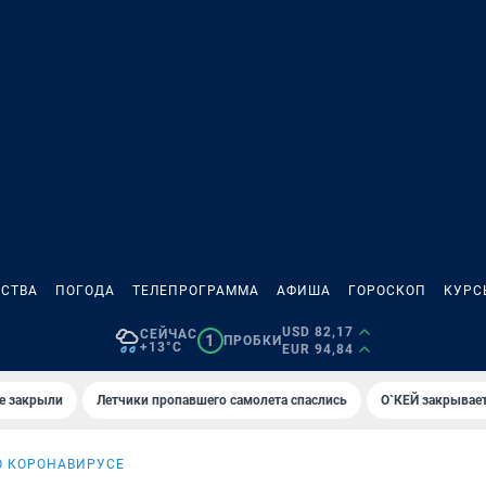
СТВА
ПОГОДА
ТЕЛЕПРОГРАММА
АФИША
ГОРОСКОП
КУРС
USD 82,17
СЕЙЧАС
1
ПРОБКИ
+13°C
EUR 94,84
е закрыли
Летчики пропавшего самолета спаслись
О`КЕЙ закрывает
О КОРОНАВИРУСЕ