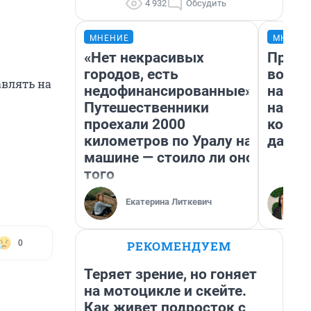
4 932
Обсудить
МНЕНИЕ
МНЕНИ
«Нет некрасивых
Прода
городов, есть
возьм
авлять на
недофинансированные».
нам г
Путешественники
налог
проехали 2000
косне
километров по Уралу на
даже 
машине — стоило ли оно
того
Екатерина Литкевич
РЕКОМЕНДУЕМ
0
Теряет зрение, но гоняет
на мотоцикле и скейте.
Как живет подросток с