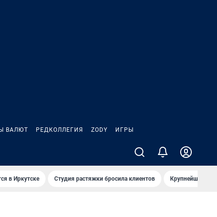
Ы ВАЛЮТ
РЕДКОЛЛЕГИЯ
ZODY
ИГРЫ
ся в Иркутске
Студия растяжки бросила клиентов
Крупнейшие про