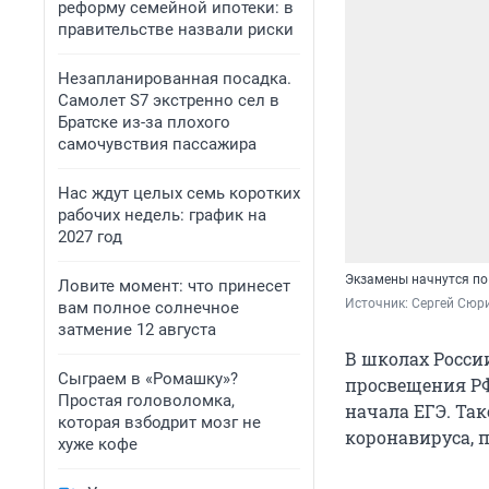
реформу семейной ипотеки: в
правительстве назвали риски
Незапланированная посадка.
Самолет S7 экстренно сел в
Братске из-за плохого
самочувствия пассажира
Нас ждут целых семь коротких
рабочих недель: график на
2027 год
Экзамены начнутся по
Ловите момент: что принесет
Источник: 
Сергей Сюри
вам полное солнечное
затмение 12 августа
В школах Росси
Сыграем в «Ромашку»?
просвещения РФ 
Простая головоломка,
начала ЕГЭ. Та
которая взбодрит мозг не
коронавируса, 
хуже кофе