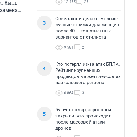
12 455
26
ет быть
амена...
л
Освежают и делают моложе:
3
лучшие стрижки для женщин
после 40 — топ стильных
вариантов от стилиста
9 581
2
Кто потерял из-за атак БПЛА.
4
Рейтинг крупнейших
продавцов маркетплейсов из
Байкальского региона
6 864
3
Бушует пожар, аэропорты
5
закрыли: что происходит
после массовой атаки
дронов