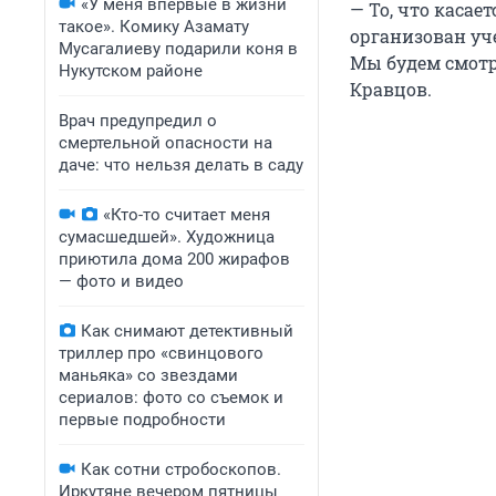
«У меня впервые в жизни
— То, что касае
такое». Комику Азамату
организован уче
Мусагалиеву подарили коня в
Мы будем смотре
Нукутском районе
Кравцов.
Врач предупредил о
смертельной опасности на
даче: что нельзя делать в саду
«Кто-то считает меня
сумасшедшей». Художница
приютила дома 200 жирафов
— фото и видео
Как снимают детективный
триллер про «свинцового
маньяка» со звездами
сериалов: фото со съемок и
первые подробности
Как сотни стробоскопов.
Иркутяне вечером пятницы