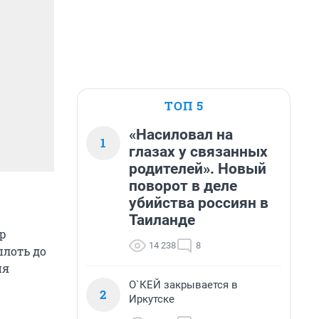
ТОП 5
«Насиловал на
1
глазах у связанных
родителей». Новый
поворот в деле
убийства россиян в
Таиланде
тр
14 238
8
плоть до
ия
О`КЕЙ закрывается в
2
Иркутске