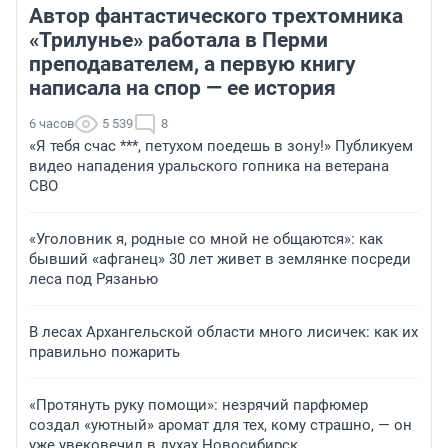
Автор фантастического трехтомника
«Трилунье» работала в Перми
преподавателем, а первую книгу
написала на спор — ее история
6 часов
5 539
8
«Я тебя счас ***, петухом поедешь в зону!» Публикуем
видео нападения уральского гопника на ветерана
СВО
«Уголовник я, родные со мной не общаются»: как
бывший «афганец» 30 лет живет в землянке посреди
леса под Рязанью
В лесах Архангельской области много лисичек: как их
правильно пожарить
«Протянуть руку помощи»: незрячий парфюмер
создал «уютный» аромат для тех, кому страшно, — он
уже увековечил в духах Новосибирск