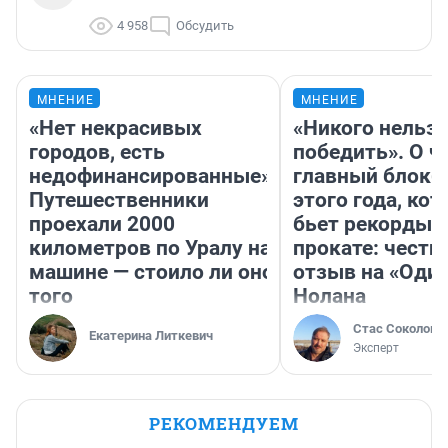
4 958
Обсудить
МНЕНИЕ
МНЕНИЕ
«Нет некрасивых
«Никого нельз
городов, есть
победить». О ч
недофинансированные».
главный блокб
Путешественники
этого года, ко
проехали 2000
бьет рекорды 
километров по Уралу на
прокате: честн
машине — стоило ли оно
отзыв на «Оди
того
Нолана
Стас Соколов
Екатерина Литкевич
Эксперт
РЕКОМЕНДУЕМ