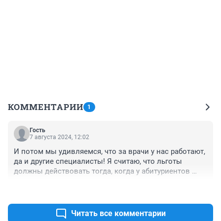
КОММЕНТАРИИ
1
Гость
7 августа 2024, 12:02
И потом мы удивляемся, что за врачи у нас работают, 
да и другие специалисты! Я считаю, что льготы 
должны действовать тогда, когда у абитуриентов 
одинаковые баллы, тогда взять того, у кого есть 
+0
–0
льгота. А надо ли тогда отлично учиться, если потом 
дальше платно учиться в вузе?
Читать все комментарии