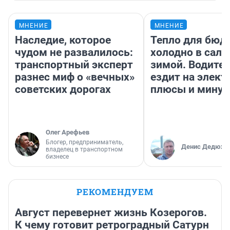
МНЕНИЕ
МНЕНИЕ
Наследие, которое
Тепло для бюд
чудом не развалилось:
холодно в сало
транспортный эксперт
зимой. Водител
разнес миф о «вечных»
ездит на элект
советских дорогах
плюсы и мину
Олег Арефьев
Блогер, предприниматель,
Денис Дедюхи
владелец в транспортном
бизнесе
РЕКОМЕНДУЕМ
Август перевернет жизнь Козерогов.
К чему готовит ретроградный Сатурн