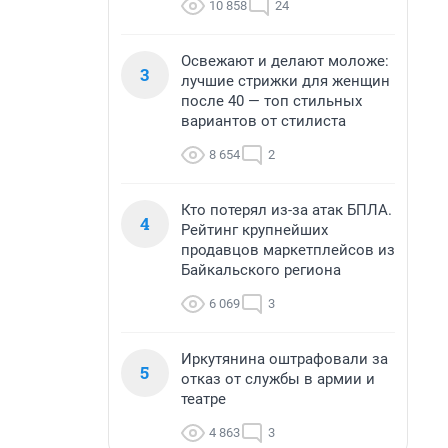
10 858
24
Освежают и делают моложе:
3
лучшие стрижки для женщин
после 40 — топ стильных
вариантов от стилиста
8 654
2
Кто потерял из-за атак БПЛА.
4
Рейтинг крупнейших
продавцов маркетплейсов из
Байкальского региона
6 069
3
Иркутянина оштрафовали за
5
отказ от службы в армии и
театре
4 863
3