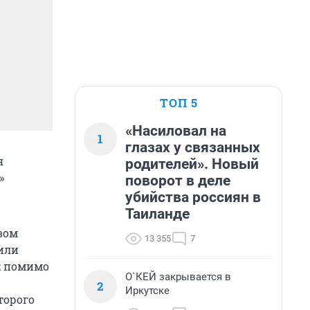
ТОП 5
«Насиловал на
1
глазах у связанных
я
родителей». Новый
»
поворот в деле
убийства россиян в
Таиланде
вом
13 355
7
щили
: помимо
О`КЕЙ закрывается в
2
Иркутске
торого