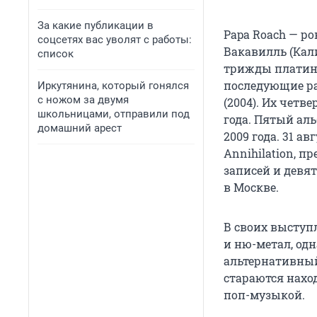
За какие публикации в
Papa Roach — ро
соцсетях вас уволят с работы:
Вакавилль (Кал
список
трижды платино
последующие раб
Иркутянина, который гонялся
с ножом за двумя
(2004). Их четв
школьницами, отправили под
года. Пятый ал
домашний арест
2009 года. 31 ав
Annihilation, 
записей и девят
в Москве.
В своих выступ
и ню-метал, од
альтернативный
стараются нахо
поп-музыкой.