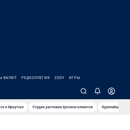
Ы ВАЛЮТ
РЕДКОЛЛЕГИЯ
ZODY
ИГРЫ
ся в Иркутске
Студия растяжки бросила клиентов
Крупнейшие про