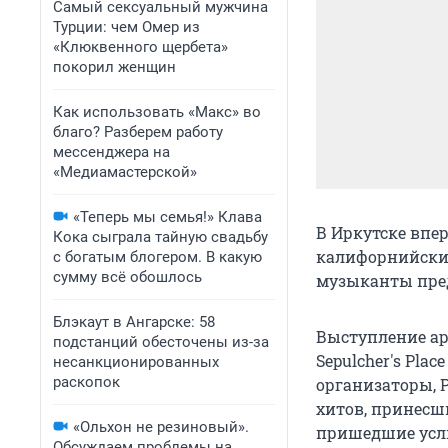
Самый сексуальный мужчина
Турции: чем Омер из
«Клюквенного щербета»
покорил женщин
Как использовать «Макс» во
благо? Разберем работу
мессенджера на
«Медиамастерской»
«Теперь мы семья!» Клава
В Иркутске впе
Кока сыграла тайную свадьбу
калифорнийский
с богатым блогером. В какую
сумму всё обошлось
музыканты пред
Блэкаут в Ангарске: 58
Выступление ар
подстанций обесточены из-за
Sepulcher's Pla
несанкционированных
раскопок
организаторы, 
хитов, принесши
«Ольхон не резиновый».
пришедшие услы
Обсуждаем проблемы на