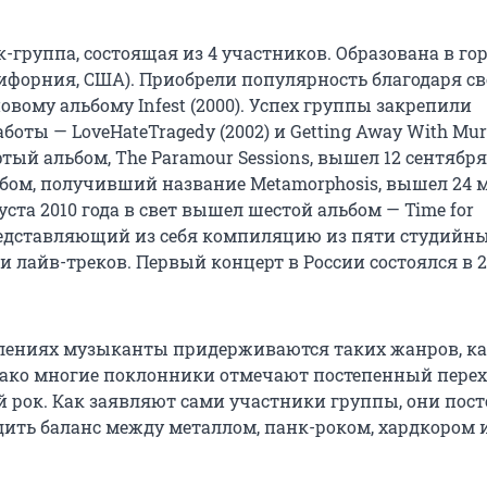
к-группа, состоящая из 4 участников. Образована в го
ифорния, США). Приобрели популярность благодаря с
вому альбому Infest (2000). Успех группы закрепили
оты — LoveHateTragedy (2002) и Getting Away With Mur
ертый альбом, The Paramour Sessions, вышел 12 сентября
ьбом, получивший название Metamorphosis, вышел 24 
густа 2010 года в свет вышел шестой альбом — Time for
представляющий из себя компиляцию из пяти студийн
и лайв-треков. Первый концерт в России состоялся в 2
лениях музыканты придерживаются таких жанров, ка
нако многие поклонники отмечают постепенный перех
 рок. Как заявляют сами участники группы, они пос
дить баланс между металлом, панк-роком, хардкором 