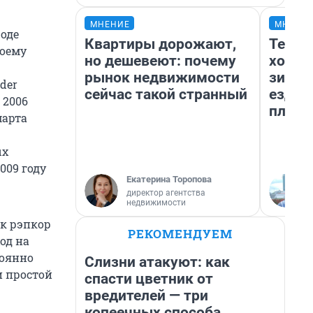
МНЕНИЕ
МНЕНИ
роде
Квартиры дорожают,
Тепло
воему
но дешевеют: почему
холод
рынок недвижимости
зимой
der
сейчас такой странный
ездит
 2006
плюсы
марта
ых
009 году
Екатерина Торопова
директор агентства
недвижимости
к рэпкор
РЕКОМЕНДУЕМ
од на
тоянно
Слизни атакуют: как
и простой
спасти цветник от
вредителей — три
копеечных способа