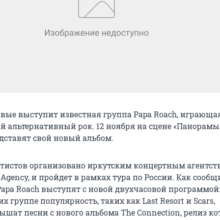
рвые выступит известная группа Papa Roach, играюща
 альтернативный рок. 12 ноября на сцене «Панорамы
ставят свой новый альбом.
тистов организовано иркутским концертным агентст
ce Agency, и пройдет в рамках тура по России. Как сооб
Papa Roach выступят с новой двухчасовой программой
х группе популярность, таких как Last Resort и Scars,
шат песни с нового альбома The Connection, релиз ко