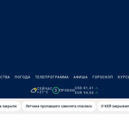
СТВА
ПОГОДА
ТЕЛЕПРОГРАММА
АФИША
ГОРОСКОП
КУРС
USD 81,41
СЕЙЧАС
3
ПРОБКИ
+27°C
EUR 94,06
е закрыли
Летчики пропавшего самолета спаслись
О`КЕЙ закрывает