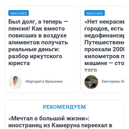
МНЕНИЕ
МНЕНИЕ
Был долг, а теперь —
«Нет некрасив
пенсия! Как вместо
городов, есть
повисших в воздухе
недофинансиро
алиментов получать
Путешественн
реальные деньги:
проехали 2000
разбор иркутского
километров по 
юриста
машине — стои
того
Маргарита Ярошенко
Екатерина Лит
РЕКОМЕНДУЕМ
«Мечтал о большой жизни»:
иностранец из Камеруна переехал в