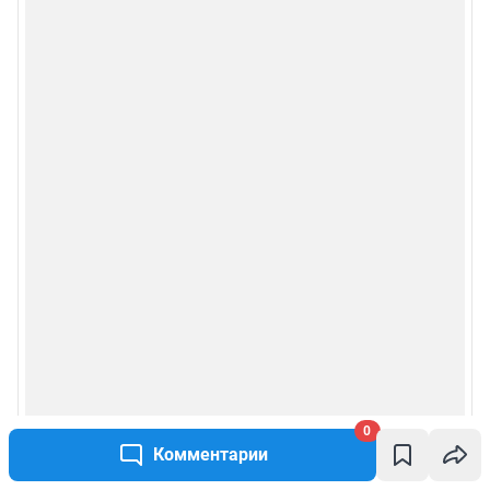
Рекомендательные системы
Пользовательское соглашение сервиса «Подписка без баннерной
рекламы»
Политика конфиденциальности и обработки персональных данных и
правила использования сайта
© ООО «Сеть городских порталов»
© ООО «Интернет Технологии»
0
Комментарии