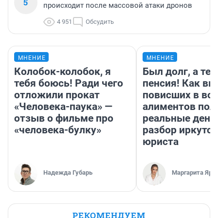
5
происходит после массовой атаки дронов
4 951
Обсудить
МНЕНИЕ
МНЕНИЕ
Колобок-колобок, я
Был долг, а те
тебя боюсь! Ради чего
пенсия! Как вм
отложили прокат
повисших в во
«Человека-паука» —
алиментов пол
отзыв о фильме про
реальные день
«человека-булку»
разбор иркутск
юриста
Надежда Губарь
Маргарита Яро
РЕКОМЕНДУЕМ