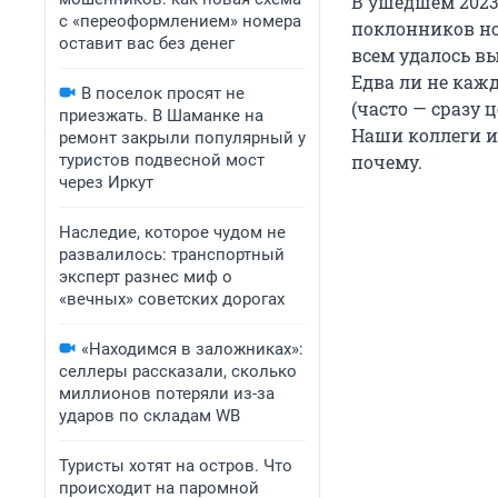
В ушедшем 2023
с «переоформлением» номера
поклонников н
оставит вас без денег
всем удалось в
Едва ли не каж
В поселок просят не
(часто — сразу 
приезжать. В Шаманке на
Наши коллеги 
ремонт закрыли популярный у
туристов подвесной мост
почему.
через Иркут
Наследие, которое чудом не
развалилось: транспортный
эксперт разнес миф о
«вечных» советских дорогах
«Находимся в заложниках»:
селлеры рассказали, сколько
миллионов потеряли из-за
ударов по складам WB
Туристы хотят на остров. Что
происходит на паромной