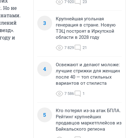
оих
7 920
23
 Но не
анатами.
Крупнейшая угольная
3
плений
генерация в стране. Новую
везд».
ТЭЦ построят в Иркутской
году и
области в 2028 году
7 829
21
Освежают и делают моложе:
4
лучшие стрижки для женщин
после 40 — топ стильных
вариантов от стилиста
7 586
1
Кто потерял из-за атак БПЛА.
5
Рейтинг крупнейших
продавцов маркетплейсов из
Байкальского региона