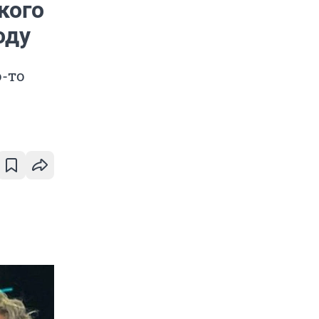
кого
оду
о-то