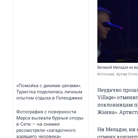
Валерий Меладзе не в
Источник: 
Артем Устю
«Помойка с дикими ценами».
Неудачно прошл
Туристка поделилась личным
Village» отмени
опытом отдыха в Геленджике
поклонницам пр
Жанна». Артист
Фотография с поверхности
Марса вызвала бурные споры
в Сети — на снимке
Ни Меладзе, ни
рассмотрели «загадочного
отмену концерт
ходящего человека»