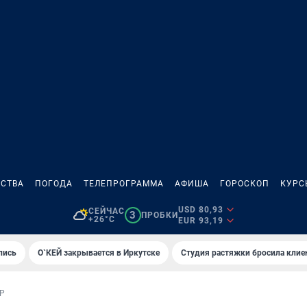
СТВА
ПОГОДА
ТЕЛЕПРОГРАММА
АФИША
ГОРОСКОП
КУРС
USD 80,93
СЕЙЧАС
3
ПРОБКИ
+26°C
EUR 93,19
лись
О`КЕЙ закрывается в Иркутске
Студия растяжки бросила клие
Р