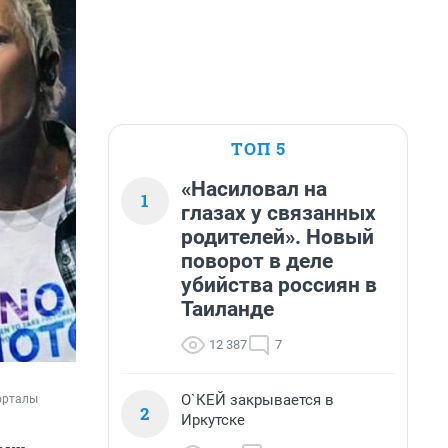
ТОП 5
«Насиловал на
1
глазах у связанных
родителей». Новый
поворот в деле
убийства россиян в
Таиланде
12 387
7
О`КЕЙ закрывается в
орталы
2
Иркутске