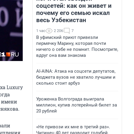
соцсетей: как он живет и
почему его семью искал
весь Узбекистан
1 час
2 206
7
В уфимский приют привезли
пермячку Марину, которая почти
ничего о себе не помнит. Посмотрите,
вдруг она вам знакома
AI-AINA: Атака на соцсети депутатов,
бюджета вузов не хватило лучшим и
сколько стоит арбуз
иха Luxury
огда
Уроженка Волгограда выиграла
о имени
миллион, купив лотерейный билет за
снякова.
20 рублей
вали
«Не привози их мне в третий раз».
тупления
Читинец 40 лет разводит голубей,