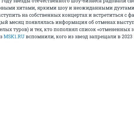
 году звезды отечественного шоу-бизнеса радовали св
овыми хитами, яркими шоу и неожиданными дуэтами.
ыступить на собственных концертах и встретиться с ф
дый месяц появлялась информация об отменах высту
целых туров) и тех, кто пополнял список «отмененных з
из
MSK1.RU
вспомнили, кого из звезд запрещали в 2023 