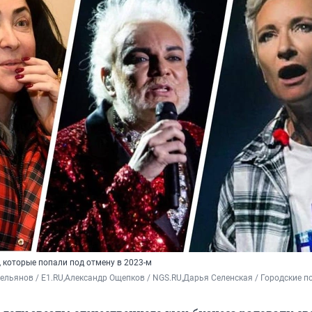
, которые попали под отмену в 2023-м
льянов / E1.RU,
Александр Ощепков / NGS.RU,
Дарья Селенская / Городские п