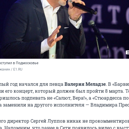
ыступил в Подмосковье
жанин / E1.RU
ый год начался для певца
Валерия Меладзе
. В «Барв
ли его концерт, который должен был пройти 8 марта. Т
ишлось подпевать не «Салют, Вера!», а «Стюардесса п
а заменили на другого исполнителя — Владимира Пре
 его директор Сергей Луппов никак не прокомментиро
а. Напомним, что ранее в Сети появилось видео с выс