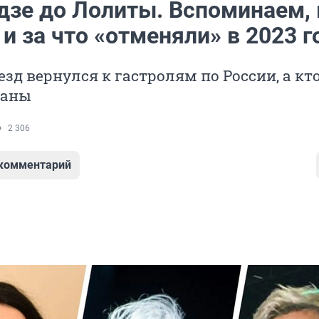
дзе до Лолиты. Вспоминаем, 
 и за что «отменяли» в 2023 г
езд вернулся к гастролям по России, а кт
раны
2 306
 комментарий