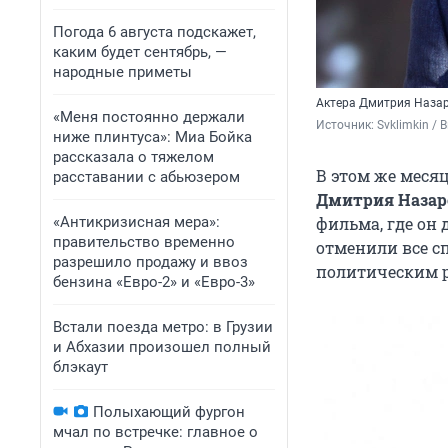
Погода 6 августа подскажет,
каким будет сентябрь, —
народные приметы
Актера Дмитрия Назаро
«Меня постоянно держали
Источник: 
Svklimkin / 
ниже плинтуса»: Миа Бойка
рассказала о тяжелом
В этом же месяц
расставании с абьюзером
Дмитрия Назар
«Антикризисная мера»:
фильма, где он
правительство временно
отменили все сп
разрешило продажу и ввоз
политическим р
бензина «Евро-2» и «Евро-3»
Встали поезда метро: в Грузии
и Абхазии произошел полный
блэкаут
Полыхающий фургон
мчал по встречке: главное о