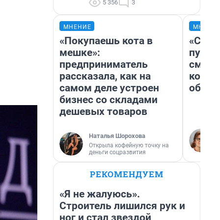
5 356
3
МНЕНИЕ
МНЕНИ
«Покупаешь кота в
«Спут
мешке»:
пургу»
предприниматель
смерт
рассказала, как на
котор
самом деле устроен
обнар
бизнес со складами
дешевых товаров
Наталья Шорохова
Открыла кофейную точку на
деньги соцразвития
РЕКОМЕНДУЕМ
«Я не жалуюсь».
Строитель лишился рук и
ног и стал звездой