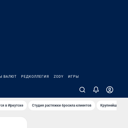
Ы ВАЛЮТ
РЕДКОЛЛЕГИЯ
ZODY
ИГРЫ
ся в Иркутске
Студия растяжки бросила клиентов
Крупнейшие про