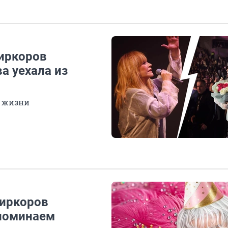
Киркоров
а уехала из
в жизни
Киркоров
споминаем