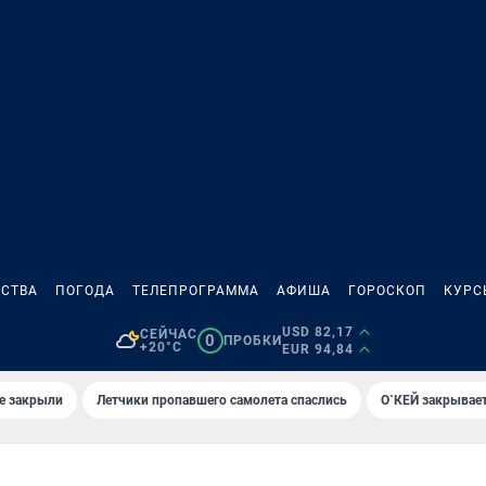
СТВА
ПОГОДА
ТЕЛЕПРОГРАММА
АФИША
ГОРОСКОП
КУРС
USD 82,17
СЕЙЧАС
0
ПРОБКИ
+20°C
EUR 94,84
е закрыли
Летчики пропавшего самолета спаслись
О`КЕЙ закрывает