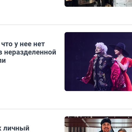
что у нее нет
в неразделенной
ли
ак личный