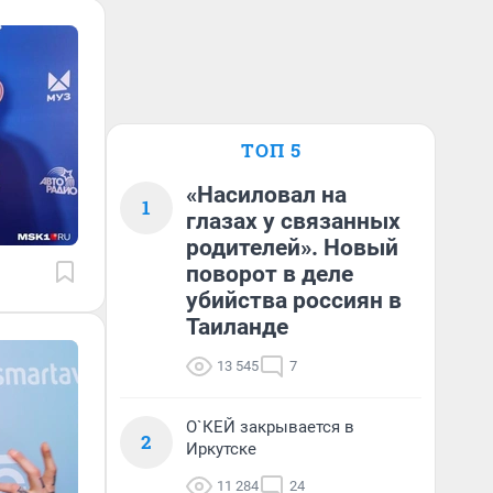
ТОП 5
«Насиловал на
1
глазах у связанных
родителей». Новый
поворот в деле
убийства россиян в
Таиланде
13 545
7
О`КЕЙ закрывается в
2
Иркутске
11 284
24