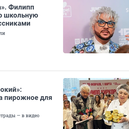
а». Филипп
ю школьную
ссниками
али
сокий»:
а пирожное для
страды — в видео