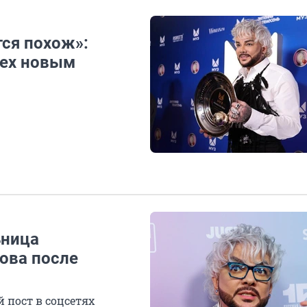
ся похож»:
сех новым
ьница
ова после
пост в соцсетях