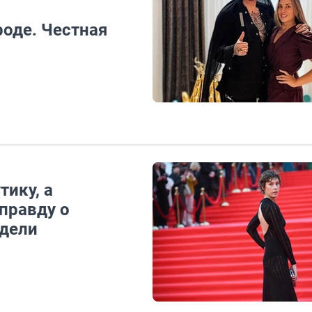
роде. Честная
ику, а
правду о
едели