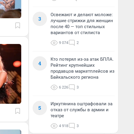
Освежают и делают моложе:
3
лучшие стрижки для женщин
после 40 — топ стильных
вариантов от стилиста
9 074
2
Кто потерял из-за атак БПЛА.
4
Рейтинг крупнейших
продавцов маркетплейсов из
Байкальского региона
6 226
3
Иркутянина оштрафовали за
5
отказ от службы в армии и
театре
4 918
3