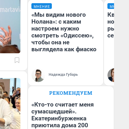
МНЕНИЕ
МНЕНИЕ
«Мы видим нового
Кварти
Нолана»: с каким
но деш
настроем нужно
рынок 
смотреть «Одиссею»,
сейчас
чтобы она не
выглядела как фиаско
Ек
Надежда Губарь
ди
не
РЕКОМЕНДУЕМ
«Кто-то считает меня
сумасшедшей».
Екатеринбурженка
приютила дома 200