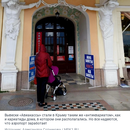
Вывески «Авиакассы» стали в Крыму таким же «антиквариатом», как
и кариатиды дома, в котором они располагались. Но все надеются,
что аэропорт заработает
Источник: 
Александра Сотникова / MSK1.RU