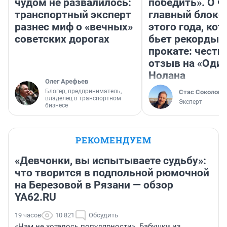
чудом не развалилось:
победить». О ч
транспортный эксперт
главный блокб
разнес миф о «вечных»
этого года, ко
советских дорогах
бьет рекорды 
прокате: честн
отзыв на «Оди
Нолана
Олег Арефьев
Блогер, предприниматель,
Стас Соколов
владелец в транспортном
Эксперт
бизнесе
РЕКОМЕНДУЕМ
«Девчонки, вы испытываете судьбу»:
что творится в подпольной рюмочной
на Березовой в Рязани — обзор
YA62.RU
19 часов
10 821
Обсудить
«Нам не хотелось популярности». Бабушки из