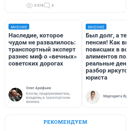
5 574
3
МНЕНИЕ
МНЕНИЕ
Наследие, которое
Был долг, а те
чудом не развалилось:
пенсия! Как вм
транспортный эксперт
повисших в во
разнес миф о «вечных»
алиментов пол
советских дорогах
реальные день
разбор иркутск
юриста
Олег Арефьев
Блогер, предприниматель,
Маргарита Яро
владелец в транспортном
бизнесе
РЕКОМЕНДУЕМ