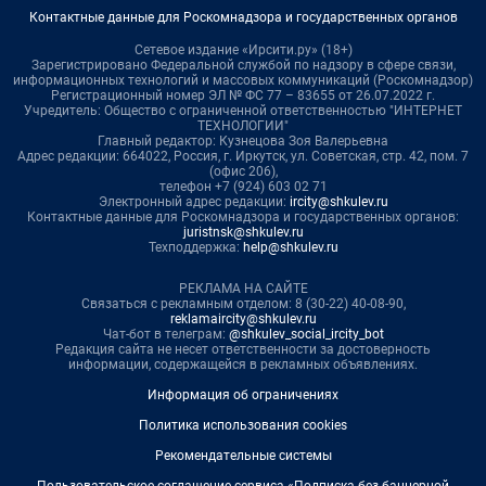
Контактные данные для Роскомнадзора и государственных органов
Сетевое издание «Ирсити.ру» (18+)
Зарегистрировано Федеральной службой по надзору в сфере связи,
информационных технологий и массовых коммуникаций (Роскомнадзор)
Регистрационный номер ЭЛ № ФС 77 – 83655 от 26.07.2022 г.
Учредитель: Общество с ограниченной ответственностью "ИНТЕРНЕТ
ТЕХНОЛОГИИ"
Главный редактор: Кузнецова Зоя Валерьевна
Адрес редакции: 664022, Россия, г. Иркутск, ул. Советская, стр. 42, пом. 7
(офис 206),
телефон +7 (924) 603 02 71
Электронный адрес редакции:
ircity@shkulev.ru
Контактные данные для Роскомнадзора и государственных органов:
juristnsk@shkulev.ru
Техподдержка:
help@shkulev.ru
РЕКЛАМА НА САЙТЕ
Связаться с рекламным отделом: 8 (30-22) 40-08-90,
reklamaircity@shkulev.ru
Чат-бот в телеграм:
@shkulev_social_ircity_bot
Редакция сайта не несет ответственности за достоверность
информации, содержащейся в рекламных объявлениях.
Информация об ограничениях
Политика использования cookies
Рекомендательные системы