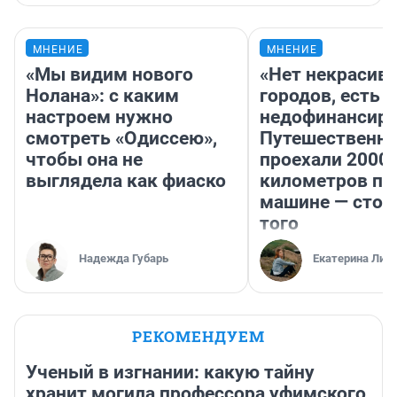
МНЕНИЕ
МНЕНИЕ
«Мы видим нового
«Нет некрасив
Нолана»: с каким
городов, есть
настроем нужно
недофинансиро
смотреть «Одиссею»,
Путешественн
чтобы она не
проехали 2000
выглядела как фиаско
километров по 
машине — стои
того
Надежда Губарь
Екатерина Лит
РЕКОМЕНДУЕМ
Ученый в изгнании: какую тайну
хранит могила профессора уфимского