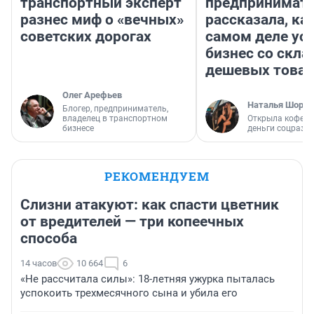
транспортный эксперт
предпринимат
разнес миф о «вечных»
рассказала, как
советских дорогах
самом деле ус
бизнес со скл
дешевых това
Олег Арефьев
Наталья Шорох
Блогер, предприниматель,
владелец в транспортном
Открыла кофейн
бизнесе
деньги соцразв
РЕКОМЕНДУЕМ
Слизни атакуют: как спасти цветник
от вредителей — три копеечных
способа
14 часов
10 664
6
«Не рассчитала силы»: 18-летняя ужурка пыталась
успокоить трехмесячного сына и убила его