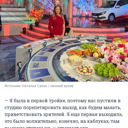
Источник: 
Наталья Сахно / личный архив
— Я была в первой тройке, поэтому нас пустили в
студию порепетировать выход, как будем махать,
приветствовать зрителей. Я еще первая выходила,
это было волнительно, конечно, на каблуках, там
высокие ступеньки, — отмечает она.