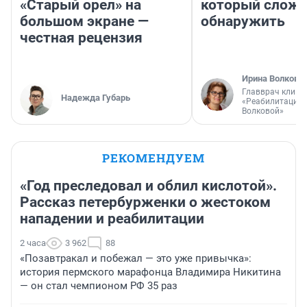
«Старый орел» на
который слож
большом экране —
обнаружить
честная рецензия
Ирина Волкова
Главврач клини
Надежда Губарь
«Реабилитация 
Волковой»
РЕКОМЕНДУЕМ
«Год преследовал и облил кислотой».
Рассказ петербурженки о жестоком
нападении и реабилитации
2 часа
3 962
88
«Позавтракал и побежал — это уже привычка»:
история пермского марафонца Владимира Никитина
— он стал чемпионом РФ 35 раз