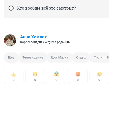
Кто вообще всё это смотрит?
Анна Хемлих
Корреспондент evergreen-редакции
Шоу
Телевидение
Шоу Маска
Отдых
Филипп Кир
0
0
0
0
0