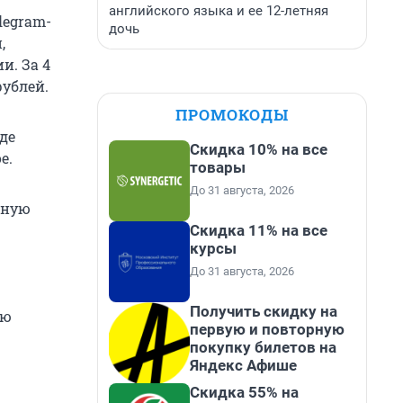
английского языка и ее 12-летняя
legram-
дочь
,
и. За 4
рублей.
ПРОМОКОДЫ
где
Скидка 10% на все
е.
товары
До 31 августа, 2026
тную
Скидка 11% на все
курсы
До 31 августа, 2026
Получить скидку на
ию
первую и повторную
покупку билетов на
Яндекс Афише
Скидка 55% на