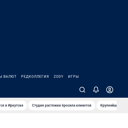
Ы ВАЛЮТ
РЕДКОЛЛЕГИЯ
ZODY
ИГРЫ
ся в Иркутске
Студия растяжки бросила клиентов
Крупнейшие про