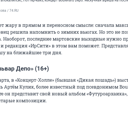
апокалипсис, Поттер-квиз, концерт Boulevard Depo: нескучная афиша на посл
ова / 74.RU
ет жару в прямом и переносном смысле: сначала мак
конец решила напомнить о зимних вьюгах. Но это не по
а. Наоборот, последние мартовские выходные нужно п
, и редакция «ИрСити» в этом вам поможет. Представл
шу на ближайшие три дня.
ьвар Депо» (16+)
арта, в «Концерт-Холле» (бывшая «Дикая лошадь») выс
ь Артём Кулик, более известный под псевдонимом Bou
те он представит свой новый альбом «Футуроархаика»,
старые композиции.