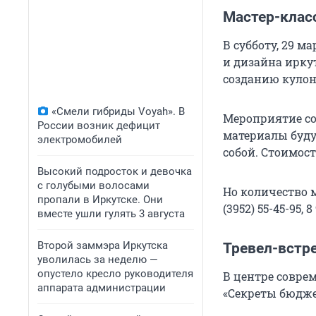
Мастер-класс
В субботу, 29 
и дизайна ирку
созданию кулона
«Смели гибриды Voyah». В
Мероприятие сос
России возник дефицит
материалы буду
электромобилей
собой. Стоимость
Высокий подросток и девочка
с голубыми волосами
Но количество м
пропали в Иркутске. Они
(3952) 55-45-95, 
вместе ушли гулять 3 августа
Второй заммэра Иркутска
Тревел-встр
уволилась за неделю —
опустело кресло руководителя
В центре соврем
аппарата администрации
«Секреты бюдже