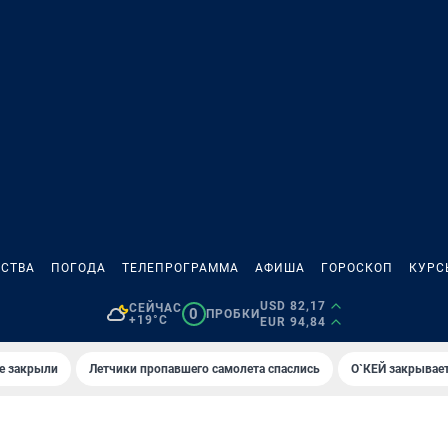
СТВА
ПОГОДА
ТЕЛЕПРОГРАММА
АФИША
ГОРОСКОП
КУРС
USD 82,17
СЕЙЧАС
0
ПРОБКИ
+19°C
EUR 94,84
е закрыли
Летчики пропавшего самолета спаслись
О`КЕЙ закрывает