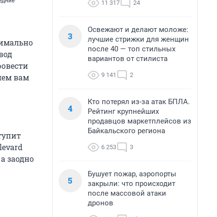
едние
11 317
24
Освежают и делают моложе:
3
лучшие стрижки для женщин
симально
после 40 — топ стильных
вод
вариантов от стилиста
ровести
9 141
2
яем вам
Кто потерял из-за атак БПЛА.
4
Рейтинг крупнейших
продавцов маркетплейсов из
Байкальского региона
тупит
levard
6 253
3
 а заодно
Бушует пожар, аэропорты
5
закрыли: что происходит
после массовой атаки
дронов