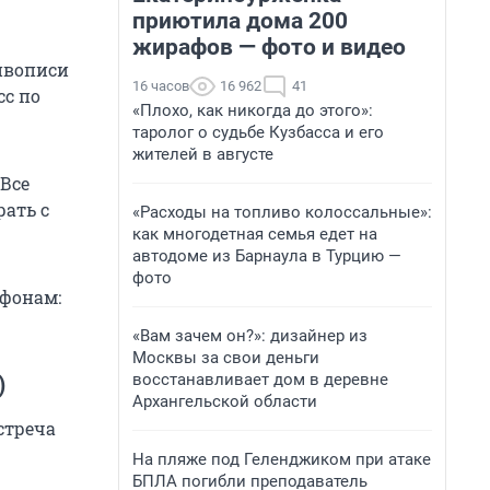
приютила дома 200
жирафов — фото и видео
ивописи
16 часов
16 962
41
сс по
«Плохо, как никогда до этого»:
таролог о судьбе Кузбасса и его
жителей в августе
 Все
рать с
«Расходы на топливо колоссальные»:
как многодетная семья едет на
автодоме из Барнаула в Турцию —
фото
ефонам:
«Вам зачем он?»: дизайнер из
Москвы за свои деньги
восстанавливает дом в деревне
)
Архангельской области
стреча
На пляже под Геленджиком при атаке
БПЛА погибли преподаватель