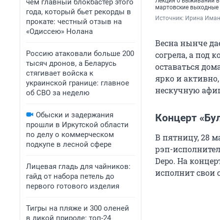
Лекция о выживании в 
чем главный блокбастер этого
мартовские выходные
года, который бьет рекорды в
Источник: 
Ирина Иман
прокате: честный отзыв на
«Одиссею» Нолана
Весна нынче да
Россию атаковали больше 200
согрела, а под 
тысяч дронов, а Беларусь
оставаться дом
стягивает войска к
ярко и активно
украинской границе: главное
нескучную афи
об СВО за неделю
Обыски и задержания
Концерт «Бул
прошли в Иркутской области
по делу о коммерческом
В пятницу, 28 м
подкупе в лесной сфере
рэп-исполнител
Depo. На концер
Лицевая гладь для чайников:
исполнит свои 
гайд от набора петель до
первого готового изделия
Тигры на пляже и 300 оленей
в дикой природе: топ-24