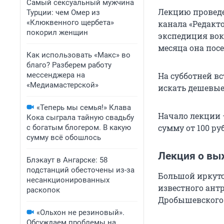
Самый сексуальный мужчина
Лекцию проведе
Турции: чем Омер из
«Клюквенного щербета»
канала «Редакто
покорил женщин
экспедиция вокр
месяца она посе
Как использовать «Макс» во
благо? Разберем работу
мессенджера на
На субботней вс
«Медиамастерской»
искать дешевые 
«Теперь мы семья!» Клава
Начало лекции 
Кока сыграла тайную свадьбу
сумму от 100 ру
с богатым блогером. В какую
сумму всё обошлось
Лекция о вы
Блэкаут в Ангарске: 58
подстанций обесточены из-за
Большой иркутс
несанкционированных
известного ант
раскопок
Дробышевского
«Ольхон не резиновый».
Обсуждаем проблемы на