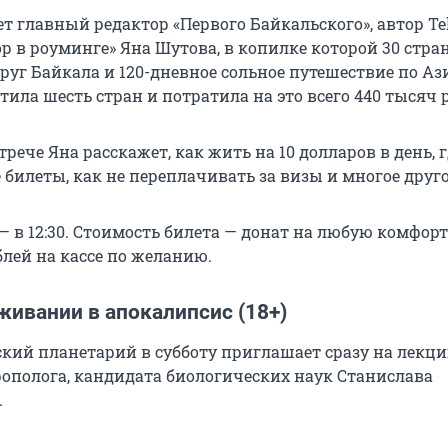
т главный редактор «Первого Байкальского», автор Te
р в роуминге» Яна Шутова, в копилке которой 30 стран
уг Байкала и 120-дневное сольное путешествие по Ази
тила шесть стран и потратила на это всего 440 тысяч 
трече Яна расскажет, как жить на 10 долларов в день, 
билеты, как не переплачивать за визы и многое друго
— в 12:30. Стоимость билета — донат на любую комфор
блей на кассе по желанию.
живании в апокалипсис (18+)
кий планетарий в субботу приглашает сразу на лекц
рополога, кандидата биологических наук Станислава
.