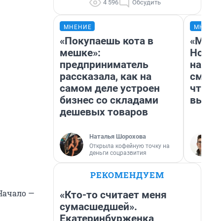
4 596
Обсудить
МНЕНИЕ
МНЕНИ
«Покупаешь кота в
«Мы в
мешке»:
Нолан
предприниматель
настр
рассказала, как на
смотр
самом деле устроен
чтобы
бизнес со складами
выгля
дешевых товаров
Наталья Шорохова
Открыла кофейную точку на
деньги соцразвития
РЕКОМЕНДУЕМ
 Начало —
«Кто-то считает меня
сумасшедшей».
Екатеринбурженка