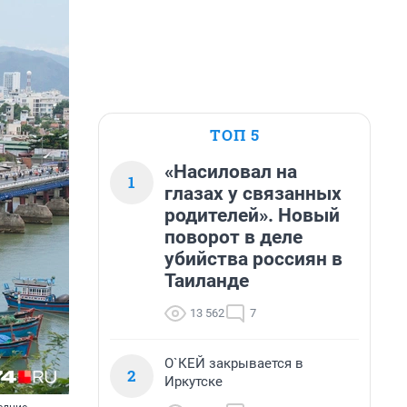
ТОП 5
«Насиловал на
1
глазах у связанных
родителей». Новый
поворот в деле
убийства россиян в
Таиланде
13 562
7
О`КЕЙ закрывается в
2
Иркутске