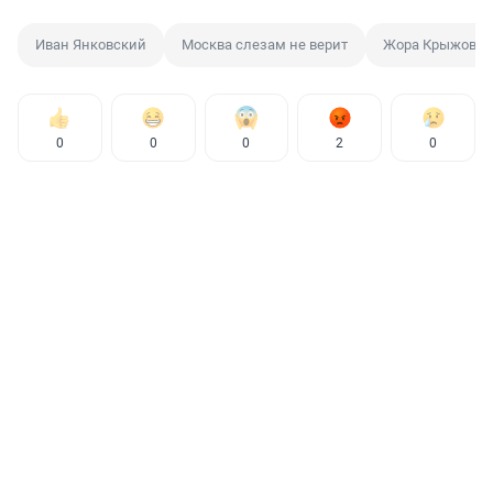
Иван Янковский
Москва слезам не верит
Жора Крыжовни
0
0
0
2
0