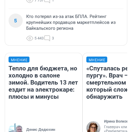
7 757
1
Кто потерял из-за атак БПЛА. Рейтинг
5
крупнейших продавцов маркетплейсов из
Байкальского региона
5 443
3
МНЕНИЕ
МНЕНИЕ
Тепло для бюджета, но
«Спуталась реч
холодно в салоне
пургу». Врач — 
зимой. Водитель 13 лет
смертельном д
ездит на электрокаре:
который слож
плюсы и минусы
обнаружить
Ирина Волкова
Главврач клини
Денис Дедюхин
«Реабилитация 