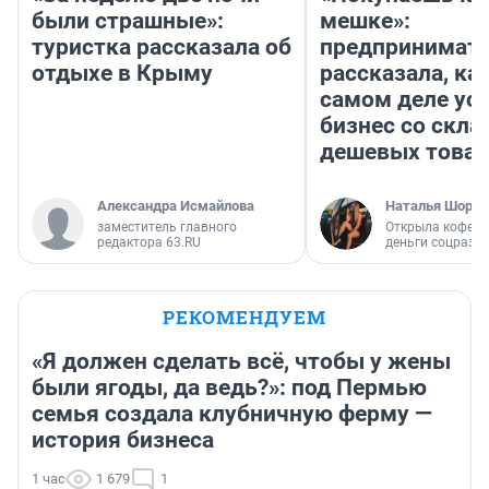
были страшные»:
мешке»:
туристка рассказала об
предпринимат
отдыхе в Крыму
рассказала, как
самом деле ус
бизнес со скл
дешевых това
Александра Исмайлова
Наталья Шорох
заместитель главного
Открыла кофейн
редактора 63.RU
деньги соцразв
РЕКОМЕНДУЕМ
«Я должен сделать всё, чтобы у жены
были ягоды, да ведь?»: под Пермью
семья создала клубничную ферму —
история бизнеса
1 час
1 679
1