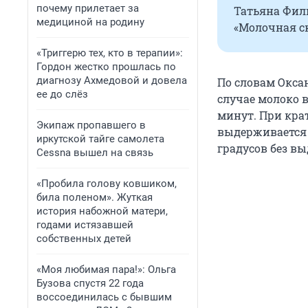
почему прилетает за
Татьяна Фил
медициной на родину
«Молочная ск
«Триггерю тех, кто в терапии»:
Гордон жестко прошлась по
диагнозу Ахмедовой и довела
По словам Окса
ее до слёз
случае молоко 
минут. При кра
Экипаж пропавшего в
выдерживается 
иркутской тайге самолета
градусов без в
Cessna вышел на связь
«Пробила голову ковшиком,
била поленом». Жуткая
история набожной матери,
годами истязавшей
собственных детей
«Моя любимая пара!»: Ольга
Бузова спустя 22 года
воссоединилась с бывшим