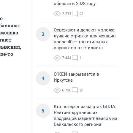
области в 2028 году
7 711
21
го
обавляют
Освежают и делают моложе:
 молоко
3
лучшие стрижки для женщин
итают
после 40 — топ стильных
выяснил,
вариантов от стилиста
ое-то
7 444
1
О`КЕЙ закрывается в
4
Иркутске
6 726
21
Кто потерял из-за атак БПЛА.
5
Рейтинг крупнейших
продавцов маркетплейсов из
Байкальского региона