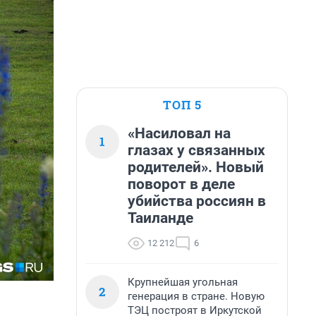
ТОП 5
«Насиловал на
1
глазах у связанных
родителей». Новый
поворот в деле
убийства россиян в
Таиланде
12 212
6
Крупнейшая угольная
2
генерация в стране. Новую
ТЭЦ построят в Иркутской