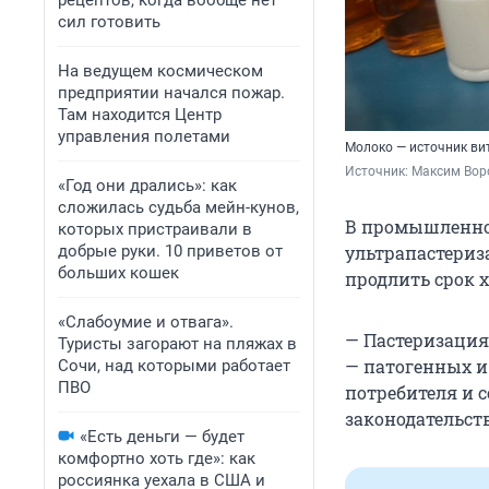
рецептов, когда вообще нет
сил готовить
На ведущем космическом
предприятии начался пожар.
Там находится Центр
управления полетами
Молоко — источник ви
Источник: 
Максим Воро
«Год они дрались»: как
сложилась судьба мейн-кунов,
В промышленно
которых пристраивали в
добрые руки. 10 приветов от
ультрапастериз
больших кошек
продлить срок 
«Слабоумие и отвага».
— Пастеризация
Туристы загорают на пляжах в
— патогенных и
Сочи, над которыми работает
ПВО
потребителя и 
законодательст
«Есть деньги — будет
комфортно хоть где»: как
россиянка уехала в США и