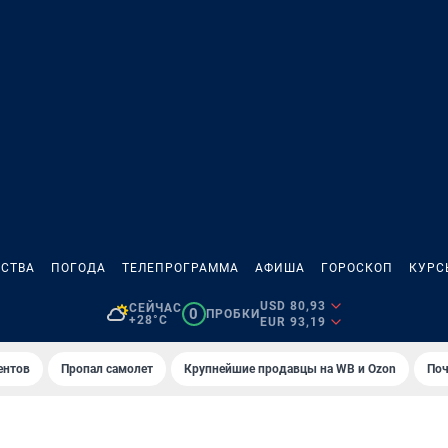
СТВА
ПОГОДА
ТЕЛЕПРОГРАММА
АФИША
ГОРОСКОП
КУРС
USD 80,93
СЕЙЧАС
0
ПРОБКИ
+28°C
EUR 93,19
ентов
Пропал самолет
Крупнейшие продавцы на WB и Ozon
Поч