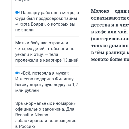
Молоко — один 
Паспарту работал в метро, а
отказываются от
Фура был продюсером: тайны
«Форта Боярд», о которых вы
детства и в чи
не знали
в кофе или чай
(пастеризованн
Мать и бабушка отравили
только домашне
четырех детей, чтобы они не
в чём разница 
уехали к отцу, — тела
молоко более п
пролежали в квартире 13 дней
«Всё, потеряла я мужа»:
Ивлеева подарила Филиппу
Бегаку дорогущую лодку за 1,2
млн рублей
Эра «нормальных иномарок»
официально закончена. Для
Renault и Nissan
заблокировали возвращение
в Россию