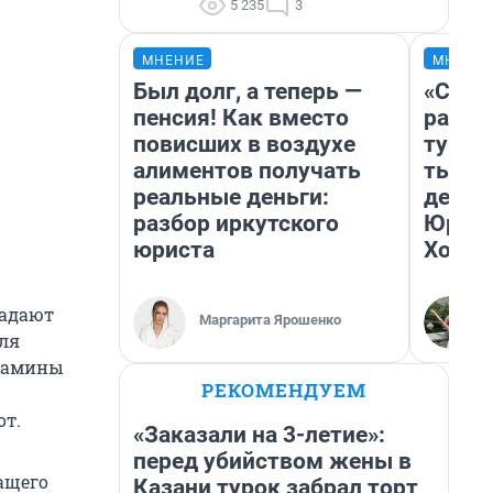
5 235
3
МНЕНИЕ
МНЕНИ
Был долг, а теперь —
«Слив
пенсия! Как вместо
разоч
повисших в воздухе
турис
алиментов получать
тысяч
реальные деньги:
день 
разбор иркутского
Юрско
юриста
Хогва
ладают
Маргарита Ярошенко
ля
итамины
РЕКОМЕНДУЕМ
от.
«Заказали на 3-летие»:
перед убийством жены в
ащего
Казани турок забрал торт