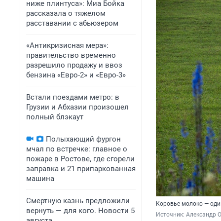
ниже плинтуса»: Миа Бойка
рассказала о тяжелом
расставании с абьюзером
«Антикризисная мера»:
правительство временно
разрешило продажу и ввоз
бензина «Евро-2» и «Евро-3»
Встали поездами метро: в
Грузии и Абхазии произошел
полный блэкаут
Полыхающий фургон
мчал по встречке: главное о
пожаре в Ростове, где сгорели
заправка и 21 припаркованная
машина
Смертную казнь предложили
Коровье молоко — оди
вернуть — для кого. Новости 5
Источник: 
Александр 
августа