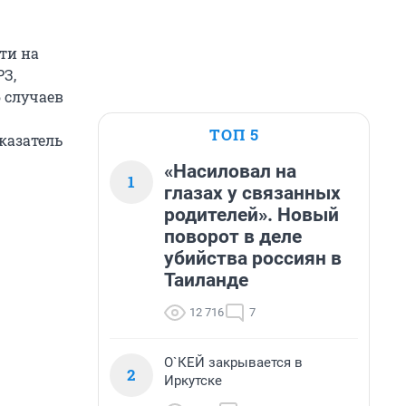
ти на
РЗ,
 случаев
ТОП 5
казатель
«Насиловал на
1
глазах у связанных
родителей». Новый
поворот в деле
убийства россиян в
Таиланде
12 716
7
О`КЕЙ закрывается в
2
Иркутске