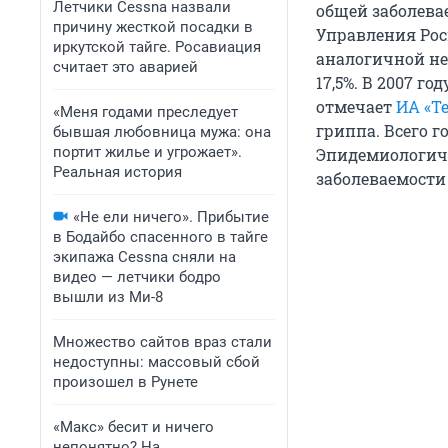
Летчики Cessna назвали
общей заболевае
причину жесткой посадки в
Управления Рос
иркутской тайге. Росавиация
аналогичной не
считает это аварией
17,5%. В 2007 г
отмечает
ИА «Т
«Меня годами преследует
гриппа. Всего г
бывшая любовница мужа: она
портит жилье и угрожает».
Эпидемиологичес
Реальная история
заболеваемости 
«Не ели ничего». Прибытие
в Бодайбо спасенного в тайге
экипажа Cessna сняли на
видео — летчики бодро
вышли из Ми-8
Множество сайтов враз стали
недоступны: массовый сбой
произошел в Рунете
«Макс» бесит и ничего
непонятно? На