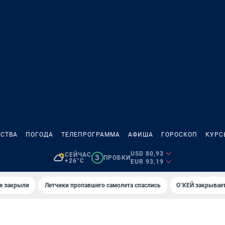
СТВА
ПОГОДА
ТЕЛЕПРОГРАММА
АФИША
ГОРОСКОП
КУРС
USD 80,93
СЕЙЧАС
3
ПРОБКИ
+26°C
EUR 93,19
е закрыли
Летчики пропавшего самолета спаслись
О`КЕЙ закрывает