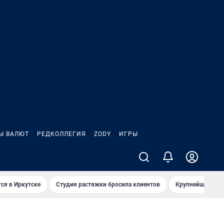
Ы ВАЛЮТ
РЕДКОЛЛЕГИЯ
ZODY
ИГРЫ
ся в Иркутске
Студия растяжки бросила клиентов
Крупнейшие про