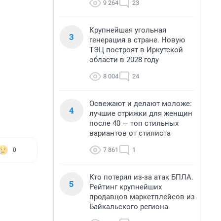
9 264
23
Крупнейшая угольная
3
генерация в стране. Новую
ТЭЦ построят в Иркутской
области в 2028 году
8 004
24
Освежают и делают моложе:
4
лучшие стрижки для женщин
после 40 — топ стильных
вариантов от стилиста
7 861
1
0
Кто потерял из-за атак БПЛА.
5
Рейтинг крупнейших
продавцов маркетплейсов из
Байкальского региона