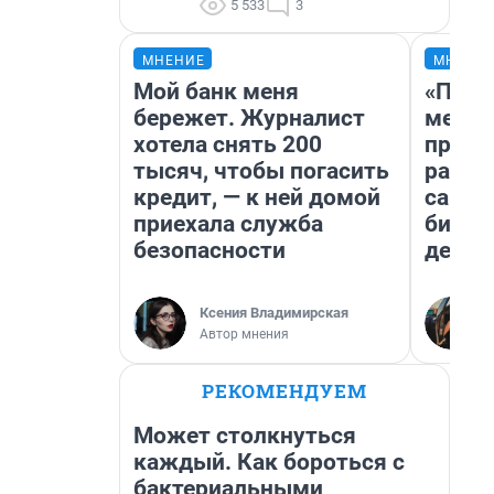
5 533
3
МНЕНИЕ
МНЕНИ
Мой банк меня
«Поку
бережет. Журналист
мешке
хотела снять 200
предп
тысяч, чтобы погасить
расска
кредит, — к ней домой
самом
приехала служба
бизне
безопасности
дешев
Ксения Владимирская
Автор мнения
РЕКОМЕНДУЕМ
Может столкнуться
каждый. Как бороться с
бактериальными