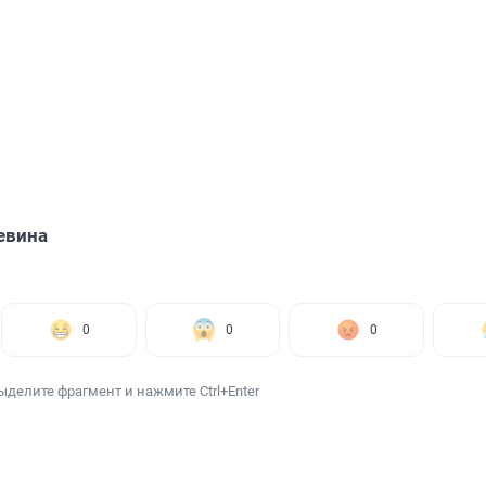
евина
0
0
0
ыделите фрагмент и нажмите Ctrl+Enter