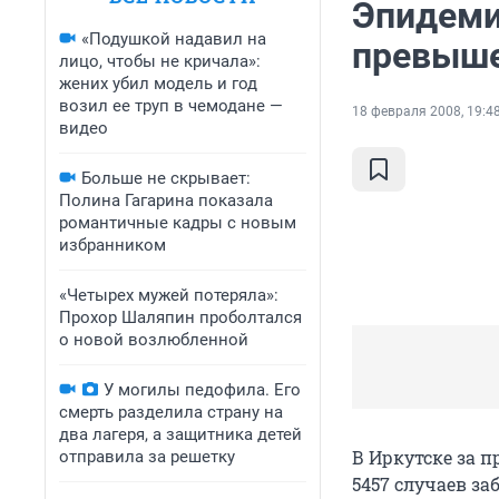
Эпидеми
«Подушкой надавил на
превыше
лицо, чтобы не кричала»:
жених убил модель и год
возил ее труп в чемодане —
18 февраля 2008, 19:4
видео
Больше не скрывает:
Полина Гагарина показала
романтичные кадры с новым
избранником
«Четырех мужей потеряла»:
Прохор Шаляпин проболтался
о новой возлюбленной
У могилы педофила. Его
смерть разделила страну на
два лагеря, а защитника детей
В Иркутске за п
отправила за решетку
5457 случаев за