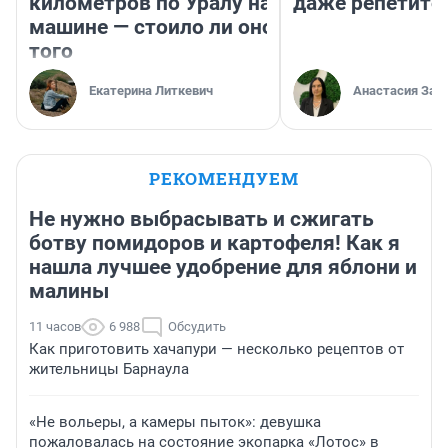
километров по Уралу на
даже репетито
машине — стоило ли оно
того
Екатерина Литкевич
Анастасия Зав
РЕКОМЕНДУЕМ
Не нужно выбрасывать и сжигать
ботву помидоров и картофеля! Как я
нашла лучшее удобрение для яблони и
малины
11 часов
6 988
Обсудить
Как приготовить хачапури — несколько рецептов от
жительницы Барнаула
«Не вольеры, а камеры пыток»: девушка
пожаловалась на состояние экопарка «Лотос» в