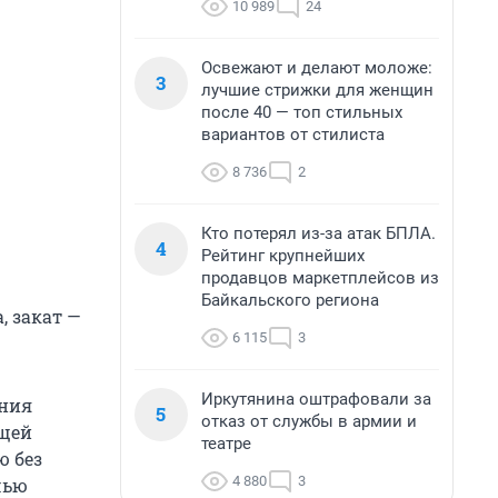
10 989
24
Освежают и делают моложе:
3
лучшие стрижки для женщин
после 40 — топ стильных
вариантов от стилиста
8 736
2
Кто потерял из-за атак БПЛА.
4
Рейтинг крупнейших
продавцов маркетплейсов из
Байкальского региона
, закат —
6 115
3
Иркутянина оштрафовали за
ения
5
отказ от службы в армии и
ющей
театре
ю без
4 880
3
чью