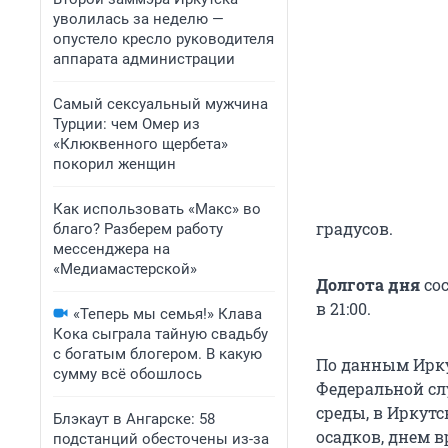
уволилась за неделю —
опустело кресло руководителя
аппарата администрации
Самый сексуальный мужчина
Турции: чем Омер из
«Клюквенного щербета»
покорил женщин
Как использовать «Макс» во
градусов.
благо? Разберем работу
мессенджера на
«Медиамастерской»
Долгота дня
сос
в 21:00.
«Теперь мы семья!» Клава
Кока сыграла тайную свадьбу
с богатым блогером. В какую
По данным Ирку
сумму всё обошлось
Федеральной с
среды, в Иркут
Блэкаут в Ангарске: 58
осадков, днем 
подстанций обесточены из-за