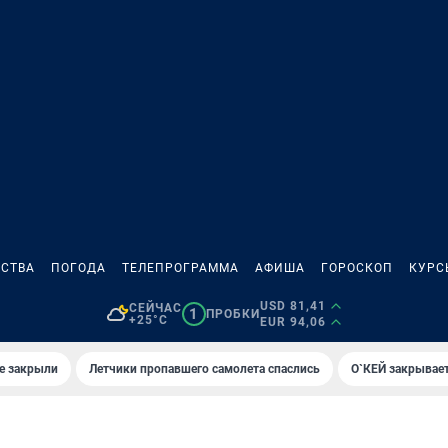
СТВА
ПОГОДА
ТЕЛЕПРОГРАММА
АФИША
ГОРОСКОП
КУРС
USD 81,41
СЕЙЧАС
1
ПРОБКИ
+25°C
EUR 94,06
е закрыли
Летчики пропавшего самолета спаслись
О`КЕЙ закрывает