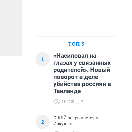
ТОП 5
«Насиловал на
1
глазах у связанных
родителей». Новый
поворот в деле
убийства россиян в
Таиланде
13 410
7
О`КЕЙ закрывается в
2
Иркутске