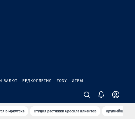
Ы ВАЛЮТ
РЕДКОЛЛЕГИЯ
ZODY
ИГРЫ
ся в Иркутске
Студия растяжки бросила клиентов
Крупнейшие про