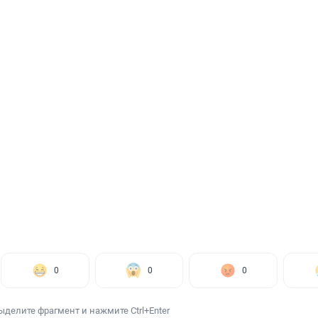
0
0
0
ыделите фрагмент и нажмите Ctrl+Enter