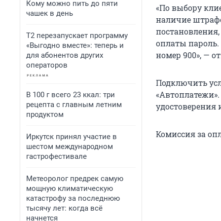
Кому можно пить до пяти
«По выбору кли
чашек в день
наличие штрафо
постановления,
Т2 перезапускает программу
оплаты пароль.
«Выгодно вместе»: теперь и
номер 900», — о
для абонентов других
операторов
Подключить усл
«Автоплатежи».
В 100 г всего 23 ккал: три
рецепта с главным летним
удостоверения 
продуктом
Комиссия за опл
Иркутск принял участие в
шестом международном
гастрофестивале
Метеоролог предрек самую
мощную климатическую
катастрофу за последнюю
тысячу лет: когда всё
начнется