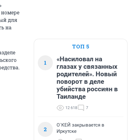
ь
 номере
мый для
ть на
ТОП 5
азделе
«Насиловал на
ьского
1
глазах у связанных
редства.
родителей». Новый
поворот в деле
убийства россиян в
Таиланде
12 618
7
О`КЕЙ закрывается в
2
Иркутске