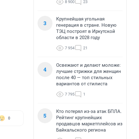
8 900
23
Крупнейшая угольная
3
генерация в стране. Новую
ТЭЦ построят в Иркутской
области в 2028 году
7 954
21
Освежают и делают моложе:
4
лучшие стрижки для женщин
после 40 — топ стильных
вариантов от стилиста
7 795
1
Кто потерял из-за атак БПЛА.
5
Рейтинг крупнейших
0
продавцов маркетплейсов из
Байкальского региона