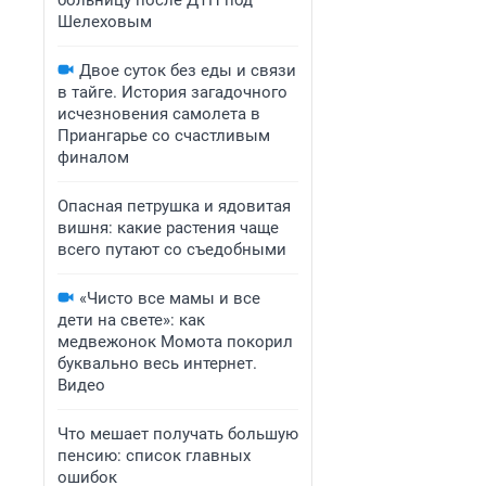
больницу после ДТП под
Шелеховым
Двое суток без еды и связи
в тайге. История загадочного
исчезновения самолета в
Приангарье со счастливым
финалом
Опасная петрушка и ядовитая
вишня: какие растения чаще
всего путают со съедобными
«Чисто все мамы и все
дети на свете»: как
медвежонок Момота покорил
буквально весь интернет.
Видео
Что мешает получать большую
пенсию: список главных
ошибок