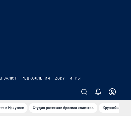
Ы ВАЛЮТ
РЕДКОЛЛЕГИЯ
ZODY
ИГРЫ
ся в Иркутске
Студия растяжки бросила клиентов
Крупнейшие про