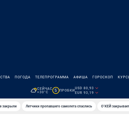
СТВА
ПОГОДА
ТЕЛЕПРОГРАММА
АФИША
ГОРОСКОП
КУРС
USD 80,93
СЕЙЧАС
5
ПРОБКИ
+30°C
EUR 93,19
е закрыли
Летчики пропавшего самолета спаслись
О`КЕЙ закрывает