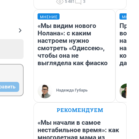
5 481
3
МНЕНИЕ
МНЕНИ
«Мы видим нового
Прода
Нолана»: с каким
возьм
настроем нужно
нам г
смотреть «Одиссею»,
налог
чтобы она не
косне
выглядела как фиаско
даже 
равить
Надежда Губарь
РЕКОМЕНДУЕМ
«Мы начали в самое
нестабильное время»: как
многодетная мама из