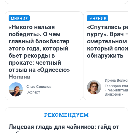
МНЕНИЕ
МНЕНИЕ
«Никого нельзя
«Спуталась реч
победить». О чем
пургу». Врач — 
главный блокбастер
смертельном д
этого года, который
который слож
бьет рекорды в
обнаружить
прокате: честный
отзыв на «Одиссею»
Нолана
Ирина Волкова
Главврач клини
Стас Соколов
«Реабилитация 
Эксперт
Волковой»
РЕКОМЕНДУЕМ
Лицевая гладь для чайников: гайд от