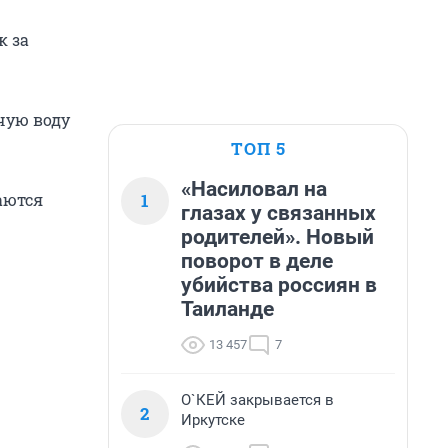
к за
чую воду
ТОП 5
«Насиловал на
1
аются
глазах у связанных
родителей». Новый
поворот в деле
убийства россиян в
Таиланде
13 457
7
О`КЕЙ закрывается в
2
Иркутске