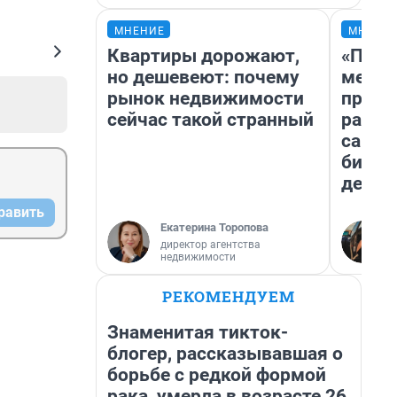
МНЕНИЕ
МНЕНИ
Квартиры дорожают,
«Поку
но дешевеют: почему
мешке
рынок недвижимости
предп
сейчас такой странный
расска
самом
бизне
дешев
равить
Екатерина Торопова
директор агентства
недвижимости
РЕКОМЕНДУЕМ
Знаменитая тикток-
блогер, рассказывавшая о
борьбе с редкой формой
рака, умерла в возрасте 26