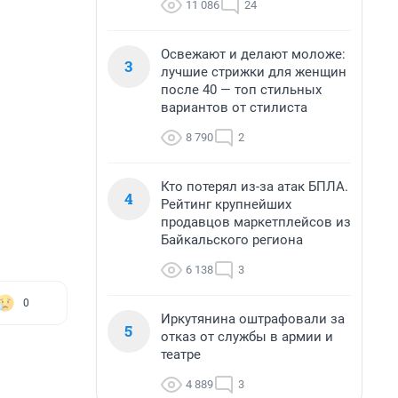
11 086
24
Освежают и делают моложе:
3
лучшие стрижки для женщин
после 40 — топ стильных
вариантов от стилиста
8 790
2
Кто потерял из-за атак БПЛА.
4
Рейтинг крупнейших
продавцов маркетплейсов из
Байкальского региона
6 138
3
0
Иркутянина оштрафовали за
5
отказ от службы в армии и
театре
4 889
3