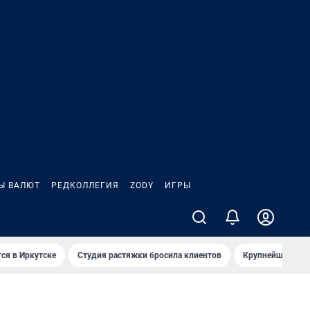
Ы ВАЛЮТ
РЕДКОЛЛЕГИЯ
ZODY
ИГРЫ
ся в Иркутске
Студия растяжки бросила клиентов
Крупнейшие про