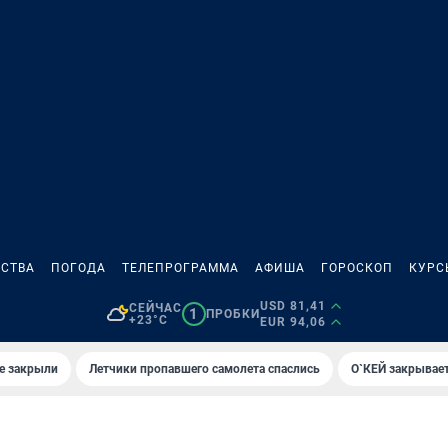
СТВА
ПОГОДА
ТЕЛЕПРОГРАММА
АФИША
ГОРОСКОП
КУРС
USD 81,41
СЕЙЧАС
1
ПРОБКИ
+23°C
EUR 94,06
е закрыли
Летчики пропавшего самолета спаслись
О`КЕЙ закрывает