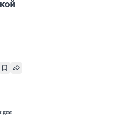
ской
я для