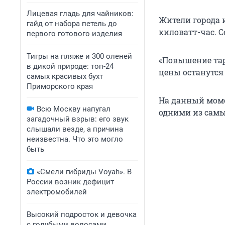
Лицевая гладь для чайников:
Жители города и
гайд от набора петель до
киловатт-час. С
первого готового изделия
Тигры на пляже и 300 оленей
«Повышение тар
в дикой природе: топ-24
цены останутся 
самых красивых бухт
Приморского края
На данный моме
Всю Москву напугал
одними из самы
загадочный взрыв: его звук
слышали везде, а причина
неизвестна. Что это могло
быть
«Смели гибриды Voyah». В
России возник дефицит
электромобилей
Высокий подросток и девочка
с голубыми волосами