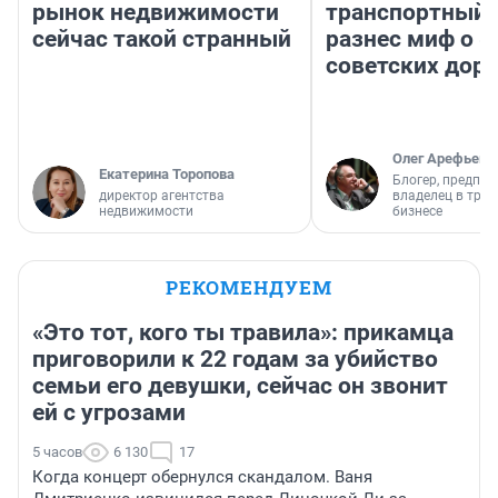
рынок недвижимости
транспортный 
сейчас такой странный
разнес миф о 
советских доро
Олег Арефьев
Екатерина Торопова
Блогер, предпри
директор агентства
владелец в тра
недвижимости
бизнесе
РЕКОМЕНДУЕМ
«Это тот, кого ты травила»: прикамца
приговорили к 22 годам за убийство
семьи его девушки, сейчас он звонит
ей с угрозами
5 часов
6 130
17
Когда концерт обернулся скандалом. Ваня