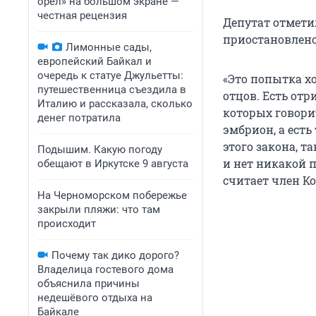
орел» на большом экране —
честная рецензия
Депутат отмети
приостановлено
Лимонные сады,
европейский Байкал и
очередь к статуе Джульетты:
«Это попытка хо
путешественница съездила в
отцов. Есть от
Италию и рассказала, сколько
которых говори
денег потратила
эмбрион, а есть
этого закона, т
Подышим. Какую погоду
и нет никакой п
обещают в Иркутске 9 августа
считает член К
На Черноморском побережье
закрыли пляжи: что там
происходит
Почему так дико дорого?
Владелица гостевого дома
объяснила причины
недешёвого отдыха на
Байкале