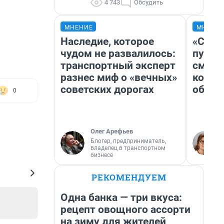
4 743
Обсудить
МНЕНИЕ
МНЕНИ
Наследие, которое
«Спут
чудом не развалилось:
пургу»
транспортный эксперт
смерт
разнес миф о «вечных»
котор
советских дорогах
обнар
0
Олег Арефьев
Блогер, предприниматель,
владелец в транспортном
бизнесе
РЕКОМЕНДУЕМ
Одна банка — три вкуса:
рецепт овощного ассорти
на зиму для жителей