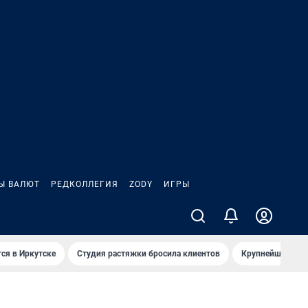
Ы ВАЛЮТ
РЕДКОЛЛЕГИЯ
ZODY
ИГРЫ
ся в Иркутске
Студия растяжки бросила клиентов
Крупнейшие про