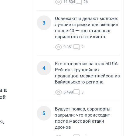
11 804
26
Освежают и делают моложе:
3
лучшие стрижки для женщин
после 40 — топ стильных
вариантов от стилиста
9 351
2
Кто потерял из-за атак БПЛА.
4
Рейтинг крупнейших
продавцов маркетплейсов из
Байкальского региона
н и
6 498
3
ной
Бушует пожар, аэропорты
5
закрыли: что происходит
ы,
после массовой атаки
дронов