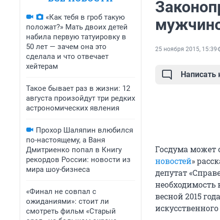
Законоп
«Как тебя в гроб такую
мужчино
положат?» Мать двоих детей
набила первую татуировку в
50 лет — зачем она это
25 ноября 2015, 15:39
сделала и что отвечает
хейтерам
Написать
Такое бывает раз в жизни: 12
августа произойдут три редких
астрономических явления
Прохор Шаляпин влюбился
по-настоящему, а Ваня
Госдума может 
Дмитриенко попал в Книгу
рекордов России: новости из
новостей
» расс
мира шоу-бизнеса
депутат «Справе
необходимость 
«Финал не совпал с
весной 2015 го
ожиданиями»: стоит ли
искусственного
смотреть фильм «Старый