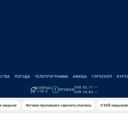
СТВА
ПОГОДА
ТЕЛЕПРОГРАММА
АФИША
ГОРОСКОП
КУРС
USD 82,17
СЕЙЧАС
1
ПРОБКИ
+18°C
EUR 94,84
е закрыли
Летчики пропавшего самолета спаслись
О`КЕЙ закрывает