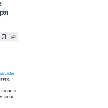
е
бря
 службе
етей,
возникла
лючения