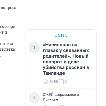
 вопроса
ть ее для
т, в
ТОП 5
и
ринятию
«Насиловал на
1
 клетки,
глазах у связанных
, –
родителей». Новый
поворот в деле
убийства россиян в
Таиланде
13 856
8
О`КЕЙ закрывается в
2
Иркутске