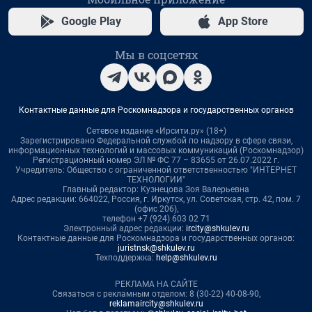
Google Play
App Store
Мы в соцсетях
Контактные данные для Роскомнадзора и государственных органов
Сетевое издание «Ирсити.ру» (18+)
Зарегистрировано Федеральной службой по надзору в сфере связи,
информационных технологий и массовых коммуникаций (Роскомнадзор)
Регистрационный номер ЭЛ № ФС 77 – 83655 от 26.07.2022 г.
Учредитель: Общество с ограниченной ответственностью "ИНТЕРНЕТ
ТЕХНОЛОГИИ"
Главный редактор: Кузнецова Зоя Валерьевна
Адрес редакции: 664022, Россия, г. Иркутск, ул. Советская, стр. 42, пом. 7
(офис 206),
телефон +7 (924) 603 02 71
Электронный адрес редакции:
ircity@shkulev.ru
Контактные данные для Роскомнадзора и государственных органов:
juristnsk@shkulev.ru
Техподдержка:
help@shkulev.ru
РЕКЛАМА НА САЙТЕ
Связаться с рекламным отделом: 8 (30-22) 40-08-90,
reklamaircity@shkulev.ru