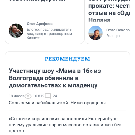
прокате: честн
отзыв на «Оди
Нолана
Олег Арефьев
Блогер, предприниматель,
Стас Соколов
владелец в транспортном
Эксперт
бизнесе
РЕКОМЕНДУЕМ
Участницу шоу «Мама в 16» из
Волгограда обвинили в
домогательствах к младенцу
19 часов
16 812
24
Соль земли забайкальской. Нижегородцевы
«Сыночки-корзиночки» заполонили Екатеринбург:
почему уральские парни массово оставили жен без
цветов