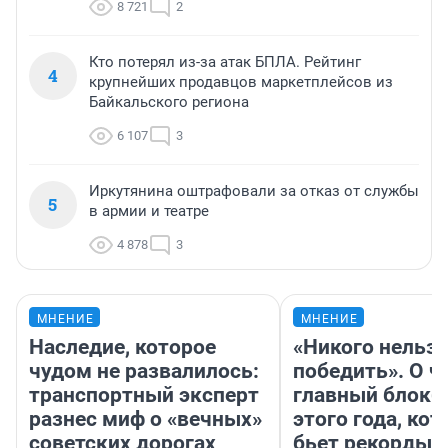
8 721
2
Кто потерял из-за атак БПЛА. Рейтинг
4
крупнейших продавцов маркетплейсов из
Байкальского региона
6 107
3
Иркутянина оштрафовали за отказ от службы
5
в армии и театре
4 878
3
МНЕНИЕ
МНЕНИЕ
Наследие, которое
«Никого нельз
чудом не развалилось:
победить». О ч
транспортный эксперт
главный блокб
разнес миф о «вечных»
этого года, ко
советских дорогах
бьет рекорды 