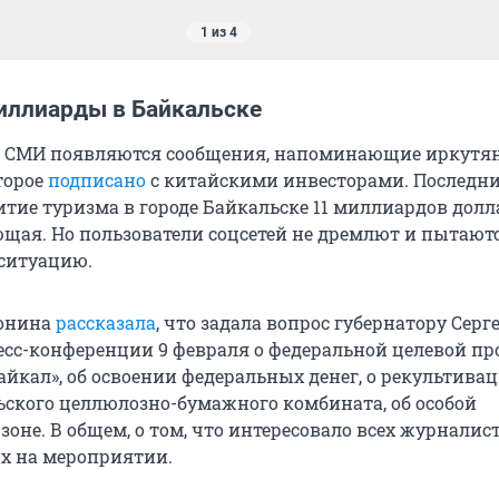
1 из 4
иллиарды в Байкальске
в СМИ появляются сообщения, напоминающие иркутя
торое
подписано
с китайскими инвесторами. Последни
итие туризма в городе Байкальске 11 миллиардов долл
ая. Но пользователи соцсетей не дремлют и пытаютс
ситуацию.
лонина
рассказала
, что задала вопрос губернатору Серг
есс-конференции 9 февраля о федеральной целевой п
айкал», об освоении федеральных денег, о рекультива
ьского целлюлозно-бумажного комбината, об особой
оне. В общем, о том, что интересовало всех журналист
х на мероприятии.