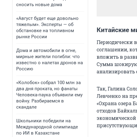
сносить новые дома
«Август будет еще довольно
тяжелым». Эксперты — об
Китайские м
обстановке на топливном
рынке России
Периодически 
соглашении, ко
Дома и автомобили в огне,
вложить в разв
мирные жители погибли: что
известно о налетах дронов на
Сумма шокирующ
Россию
анализировать 
«Колобок» собрал 100 млн за
Так, Галина Со
два дня проката, но фанаты
Человека-паука объявили ему
Левченко на пр
войну. Разбираемся в
«Охрана озера Б
скандале
отходов Байкал
экономической з
Школьники победили на
присутствующи
Международной олимпиаде
по ИИ в Казахстане