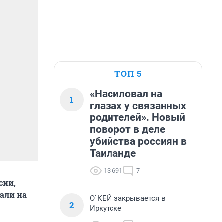
ТОП 5
«Насиловал на
1
глазах у связанных
родителей». Новый
поворот в деле
убийства россиян в
Таиланде
13 691
7
сии,
дали на
О`КЕЙ закрывается в
2
Иркутске