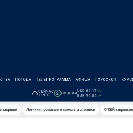
СТВА
ПОГОДА
ТЕЛЕПРОГРАММА
АФИША
ГОРОСКОП
КУРС
USD 82,17
СЕЙЧАС
2
ПРОБКИ
+19°C
EUR 94,84
е закрыли
Летчики пропавшего самолета спаслись
О`КЕЙ закрывает