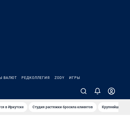
Ы ВАЛЮТ
РЕДКОЛЛЕГИЯ
ZODY
ИГРЫ
ся в Иркутске
Студия растяжки бросила клиентов
Крупнейшие про