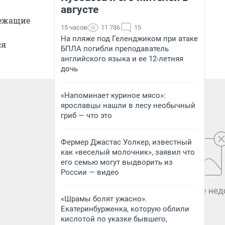
августе
лежащие
15 часов
11 786
15
и
На пляже под Геленджиком при атаке
ся
БПЛА погибли преподаватель
английского языка и ее 12-летняя
дочь
«Напоминает куриное мясо»:
ярославцы нашли в лесу необычный
гриб — что это
Фермер Джастас Уолкер, известный
как «веселый молочник», заявил что
его семью могут выдворить из
России — видео
«Шрамы болят ужасно».
Екатеринбурженка, которую облили
кислотой по указке бывшего,