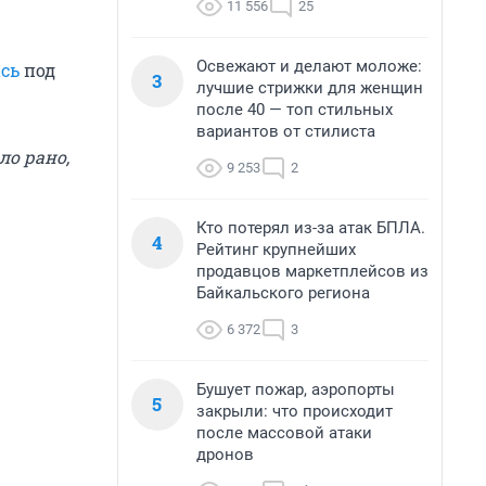
11 556
25
Освежают и делают моложе:
сь
под
3
лучшие стрижки для женщин
после 40 — топ стильных
вариантов от стилиста
ло рано,
9 253
2
Кто потерял из-за атак БПЛА.
4
Рейтинг крупнейших
продавцов маркетплейсов из
Байкальского региона
6 372
3
Бушует пожар, аэропорты
5
закрыли: что происходит
после массовой атаки
дронов