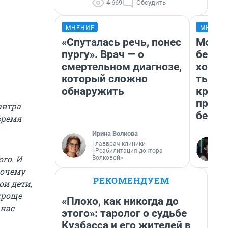
4 669
Обсудить
МНЕНИЕ
МНЕНИ
«Спуталась речь, понес
Мой б
пургу». Врач — о
береж
смертельном диагнозе,
хотел
который сложно
тысяч
обнаружить
креди
приех
автра
безоп
время
Ирина Волкова
Главврач клиники
«Реабилитация доктора
го. И
Волковой»
почему
РЕКОМЕНДУЕМ
ои дети,
проще
«Плохо, как никогда до
 нас
этого»: таролог о судьбе
Кузбасса и его жителей в