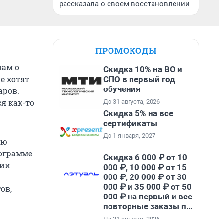
рассказала о своем восстановлении
ПРОМОКОДЫ
нам о
Скидка 10% на ВО и
е хотят
СПО в первый год
обучения
аров.
я как-то
До 31 августа, 2026
Скидка 5% на все
сертификаты
До 1 января, 2027
ею
рограмме
Скидка 6 000 ₽ от 10
ции
000 ₽, 10 000 ₽ от 15
000 ₽, 20 000 ₽ от 30
000 ₽ и 35 000 ₽ от 50
ов,
000 ₽ на первый и все
повторные заказы по
промокоду НАБЕРИ
До 31 августа, 2026