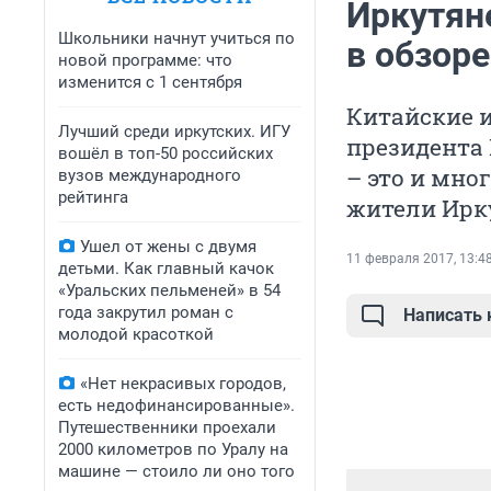
Иркутян
Школьники начнут учиться по
в обзоре
новой программе: что
изменится с 1 сентября
Китайские и
Лучший среди иркутских. ИГУ
президента 
вошёл в топ-50 российских
– это и мно
вузов международного
рейтинга
жители Ирку
Ушел от жены с двумя
11 февраля 2017, 13:4
детьми. Как главный качок
«Уральских пельменей» в 54
года закрутил роман с
Написать
молодой красоткой
«Нет некрасивых городов,
есть недофинансированные».
Путешественники проехали
2000 километров по Уралу на
машине — стоило ли оно того