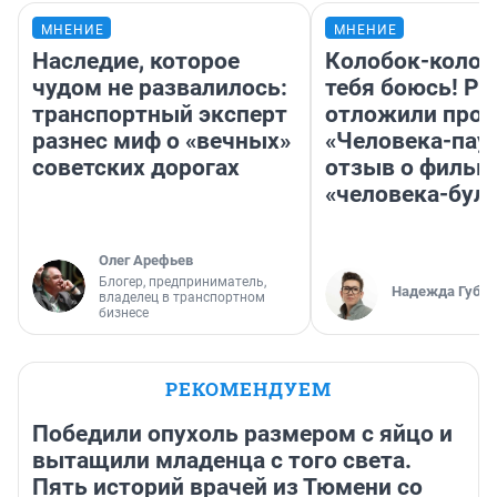
МНЕНИЕ
МНЕНИЕ
Наследие, которое
Колобок-колобо
чудом не развалилось:
тебя боюсь! Ра
транспортный эксперт
отложили прок
разнес миф о «вечных»
«Человека-пау
советских дорогах
отзыв о фильм
«человека-бул
Олег Арефьев
Блогер, предприниматель,
Надежда Губар
владелец в транспортном
бизнесе
РЕКОМЕНДУЕМ
Победили опухоль размером с яйцо и
вытащили младенца с того света.
Пять историй врачей из Тюмени со