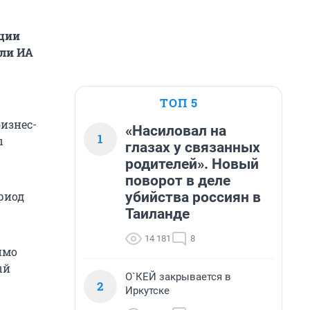
кции
или ИА
ТОП 5
изнес-
«Насиловал на
1
ы
глазах у связанных
родителей». Новый
поворот в деле
убийства россиян в
ериод
Таиланде
14 181
8
имо
ый
О`КЕЙ закрывается в
2
Иркутске