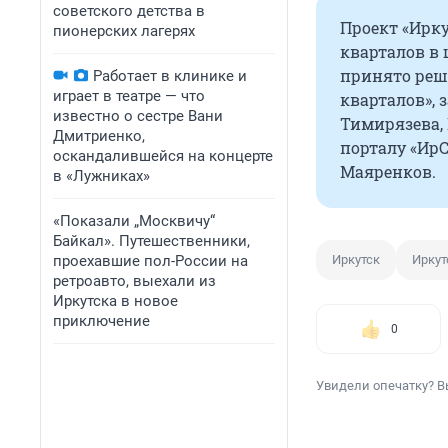
советского детства в
Проект «Ирк
пионерских лагерях
кварталов в 
принято реш
Работает в клинике и
играет в театре — что
кварталов», 
известно о сестре Вани
Тимирязева, 
Дмитриенко,
порталу «Ир
оскандалившейся на концерте
Маяренков.
в «Лужниках»
«Показали „Москвичу“
Байкал». Путешественники,
проехавшие пол-России на
Иркутск
Иркут
ретроавто, выехали из
Иркутска в новое
приключение
0
Увидели опечатку? В