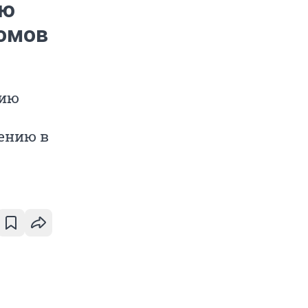
ию
домов
рию
ению в