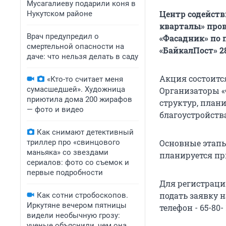
Мусагалиеву подарили коня в
Центр содейст
Нукутском районе
кварталы» пров
Врач предупредил о
«Фасадник» по 
смертельной опасности на
«БайкалПост» 2
даче: что нельзя делать в саду
Акция состоится
«Кто-то считает меня
сумасшедшей». Художница
Организаторы «
приютила дома 200 жирафов
структур, план
— фото и видео
благоустройств
Как снимают детективный
триллер про «свинцового
Основные этапы 
маньяка» со звездами
планируется пр
сериалов: фото со съемок и
первые подробности
Для регистраци
подать заявку 
Как сотни стробоскопов.
Иркутяне вечером пятницы
телефон - 65-80- 
видели необычную грозу:
ученые объяснили, чем она