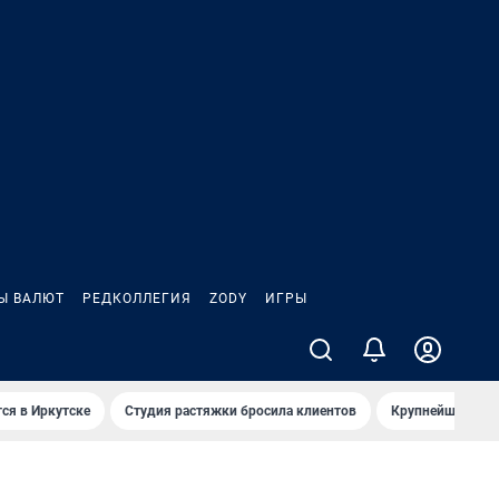
Ы ВАЛЮТ
РЕДКОЛЛЕГИЯ
ZODY
ИГРЫ
ся в Иркутске
Студия растяжки бросила клиентов
Крупнейшие про