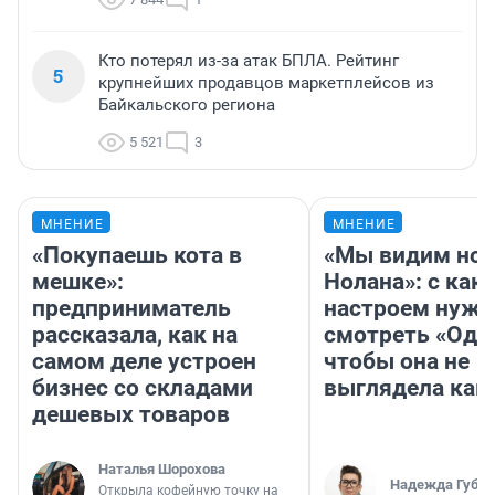
Кто потерял из-за атак БПЛА. Рейтинг
5
крупнейших продавцов маркетплейсов из
Байкальского региона
5 521
3
МНЕНИЕ
МНЕНИЕ
«Покупаешь кота в
«Мы видим нов
мешке»:
Нолана»: с как
предприниматель
настроем нужн
рассказала, как на
смотреть «Оди
самом деле устроен
чтобы она не
бизнес со складами
выглядела как
дешевых товаров
Наталья Шорохова
Надежда Губар
Открыла кофейную точку на