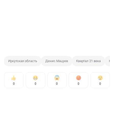
Иркутская область
Денис Мацуев
Квартал 21 века
Ко
0
0
0
0
0