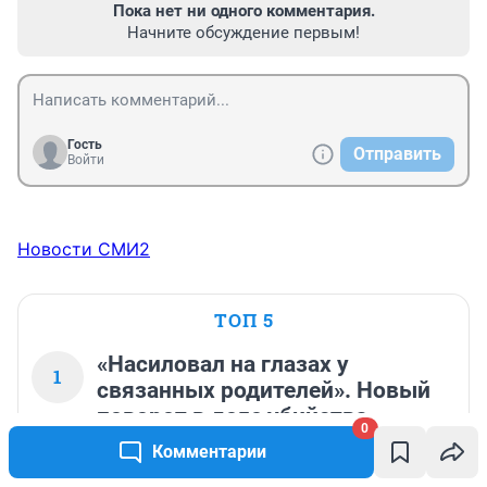
Пока нет ни одного комментария.
Начните обсуждение первым!
Гость
Отправить
Войти
Новости СМИ2
ТОП 5
«Насиловал на глазах у
1
связанных родителей». Новый
поворот в деле убийства
0
россиян в Таиланде
Комментарии
13 496
7