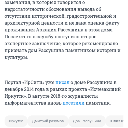
замечания, в которых говорится о
недостаточности обоснования вывода об
отсутствии исторической, градостроительной и
архитектурной ценности и не дана оценка факту
проживания Аркадия Рассушина в этом доме.
После этого в службу поступило второе
экспертное заключение, которое рекомендовало
признать дом Рассушина памятником истории и
культуры.
Портал «ИрСити» уже
писал
о доме Рассушина в
декабре 2014 года в рамках проекта «Исчезающий
Иркутск». В августе 2018-го журналисты
информагентства вновь
посетили
памятник.
Иркутск
Дмитрий разумов
Дом Рассушина
Юлия кув