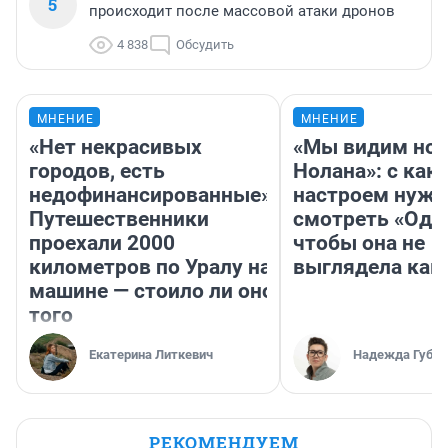
5
происходит после массовой атаки дронов
4 838
Обсудить
МНЕНИЕ
МНЕНИЕ
«Нет некрасивых
«Мы видим нов
городов, есть
Нолана»: с как
недофинансированные».
настроем нужн
Путешественники
смотреть «Оди
проехали 2000
чтобы она не
километров по Уралу на
выглядела как
машине — стоило ли оно
того
Екатерина Литкевич
Надежда Губар
РЕКОМЕНДУЕМ