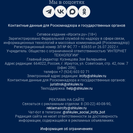
Мы в соцсетях
Контактные данные для Роскомнадзора и государственных органов
Сетевое издание «Ирсити.ру» (18+)
Зарегистрировано Федеральной службой по надзору в сфере связи,
информационных технологий и массовых коммуникаций (Роскомнадзор)
Регистрационный номер ЭЛ № ФС 77 – 83655 от 26.07.2022 г.
Учредитель: Общество с ограниченной ответственностью "ИНТЕРНЕТ
ТЕХНОЛОГИИ"
Главный редактор: Кузнецова Зоя Валерьевна
Адрес редакции: 664022, Россия, г. Иркутск, ул. Советская, стр. 42, пом. 7
(офис 206),
телефон +7 (924) 603 02 71
Электронный адрес редакции:
ircity@shkulev.ru
Контактные данные для Роскомнадзора и государственных органов:
juristnsk@shkulev.ru
Техподдержка:
help@shkulev.ru
РЕКЛАМА НА САЙТЕ
Связаться с рекламным отделом: 8 (30-22) 40-08-90,
reklamaircity@shkulev.ru
Чат-бот в телеграм:
@shkulev_social_ircity_bot
Редакция сайта не несет ответственности за достоверность
информации, содержащейся в рекламных объявлениях.
Информация об ограничениях