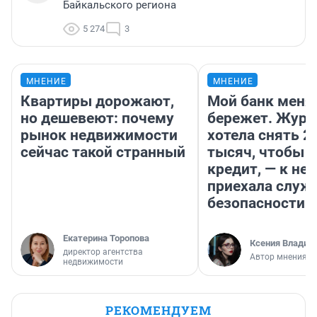
Байкальского региона
5 274
3
МНЕНИЕ
МНЕНИЕ
Квартиры дорожают,
Мой банк меня
но дешевеют: почему
бережет. Журн
рынок недвижимости
хотела снять 2
сейчас такой странный
тысяч, чтобы п
кредит, — к не
приехала служ
безопасности
Екатерина Торопова
Ксения Владим
директор агентства
Автор мнения
недвижимости
РЕКОМЕНДУЕМ