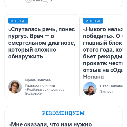
4 883
3
МНЕНИЕ
МНЕНИЕ
«Спуталась речь, понес
«Никого нельз
пургу». Врач — о
победить». О ч
смертельном диагнозе,
главный блокб
который сложно
этого года, ко
обнаружить
бьет рекорды 
прокате: честн
отзыв на «Оди
Нолана
Ирина Волкова
Главврач клиники
Стас Соколов
«Реабилитация доктора
Эксперт
Волковой»
РЕКОМЕНДУЕМ
«Мне сказали, что нам нужно