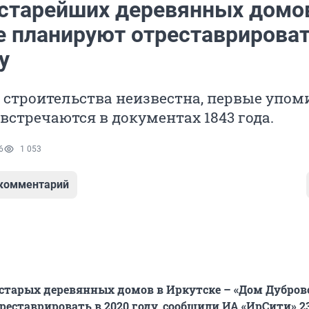
 старейших деревянных домо
е планируют отреставрироват
у
 строительства неизвестна, первые упо
 встречаются в документах 1843 года.
6
1 053
 комментарий
старых деревянных домов в Иркутске – «Дом Дубровс
реставрировать в 2020 году, сообщили ИА «ИрСити» 2