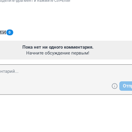
ыделите фрагмент и нажмите Ctrl+Enter
ИИ
0
Пока нет ни одного комментария.
Начните обсуждение первым!
Отп