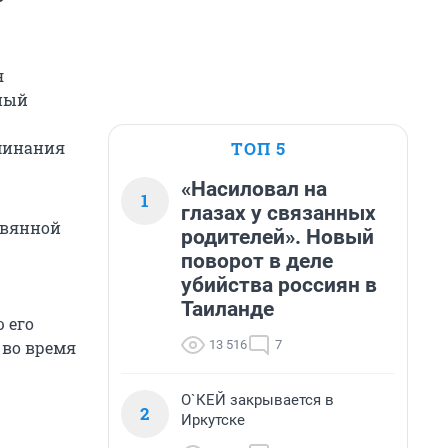
я
нный
ТОП 5
оминания
«Насиловал на
1
глазах у связанных
евянной
родителей». Новый
поворот в деле
убийства россиян в
Таиланде
 его
13 516
7
 во время
О`КЕЙ закрывается в
2
Иркутске