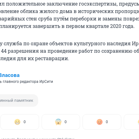
л положительное заключение госэкспертизы, предус
овление облика жилого дома в исторических пропорци
варийных стен сруба путём переборки и замены пов
планируется завершить в первом квартале 2020 года.
ду служба по охране объектов культурного наследия И
 44 разрешения на проведение работ по сохранению о
следия для их реставрации.
Власова
ь главного редактора ИрСити
вянный памятник
0
0
0