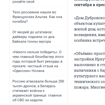
узнайте свой
сентября в пре
Тело россиянки нашли во
Французских Альпах. Как она
«Дом Дубровског
погибла?
объектом культ
жилой дом, кото
От якорей до штативов:
возведения, им
дайверы подняли со дна
особняка встреч
Байкала тонны мусора
«Никого нельзя победить». О
«Объёмно-прост
чем главный блокбастер этого
застройки Ирку
года, который бьет рекорды в
выполнено в ст
прокате: честный отзыв на
наличники с ба
«Одиссею» Нолана
культурного на
технического с
Россию атаковали больше 200
тысяч дронов, а Беларусь
пожара. Многие
стягивает войска к
украинской границе: главное
об СВО за неделю