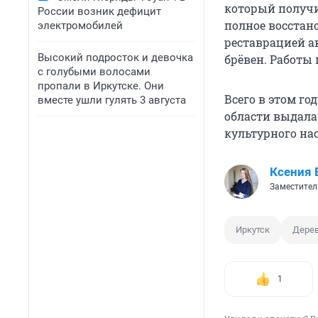
который получи
России возник дефицит
полное восстан
электромобилей
реставрацией а
Высокий подросток и девочка
брёвен. Работы 
с голубыми волосами
пропали в Иркутске. Они
Всего в этом го
вместе ушли гулять 3 августа
области выдала
культурного на
Ксения 
Заместител
Иркутск
Дере
1