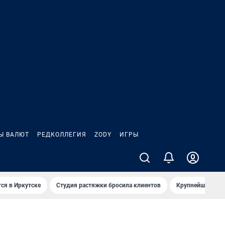
Ы ВАЛЮТ
РЕДКОЛЛЕГИЯ
ZODY
ИГРЫ
ся в Иркутске
Студия растяжки бросила клиентов
Крупнейшие про