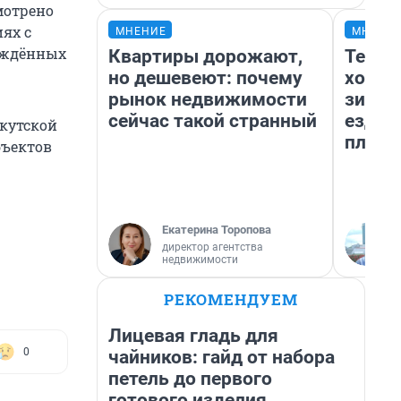
мотрено
ях с
МНЕНИЕ
МНЕНИ
реждённых
Квартиры дорожают,
Тепло
но дешевеют: почему
холод
рынок недвижимости
зимой
сейчас такой странный
ездит
ркутской
плюсы
бъектов
Екатерина Торопова
директор агентства
недвижимости
РЕКОМЕНДУЕМ
Лицевая гладь для
0
чайников: гайд от набора
петель до первого
готового изделия