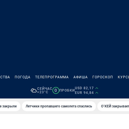
СТВА
ПОГОДА
ТЕЛЕПРОГРАММА
АФИША
ГОРОСКОП
КУРС
USD 82,17
СЕЙЧАС
0
ПРОБКИ
+23°C
EUR 94,84
е закрыли
Летчики пропавшего самолета спаслись
О`КЕЙ закрывает