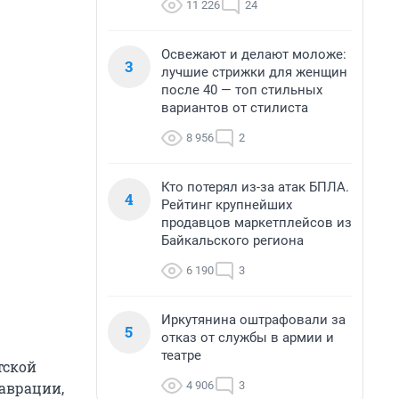
11 226
24
Освежают и делают моложе:
3
лучшие стрижки для женщин
после 40 — топ стильных
вариантов от стилиста
8 956
2
Кто потерял из-за атак БПЛА.
4
Рейтинг крупнейших
продавцов маркетплейсов из
Байкальского региона
6 190
3
Иркутянина оштрафовали за
5
отказ от службы в армии и
театре
тской
4 906
3
аврации,