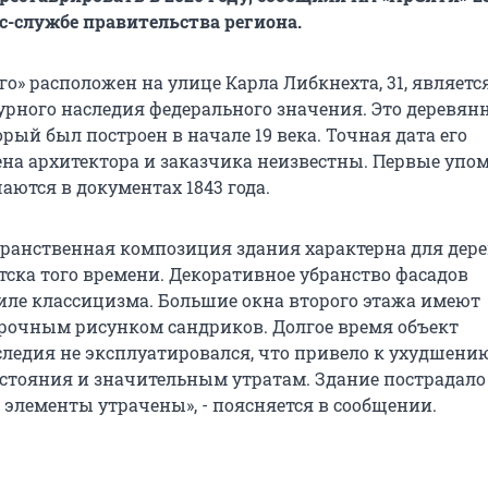
сс-службе правительства региона.
о» расположен на улице Карла Либкнехта, 31, являетс
урного наследия федерального значения. Это деревя
рый был построен в начале 19 века. Точная дата его
ена архитектора и заказчика неизвестны. Первые уп
аются в документах 1843 года.
ранственная композиция здания характерна для дер
тска того времени. Декоративное убранство фасадов
иле классицизма. Большие окна второго этажа имеют
рочным рисунком сандриков. Долгое время объект
следия не эксплуатировался, что привело к ухудшению
остояния и значительным утратам. Здание пострадало
 элементы утрачены», - поясняется в сообщении.