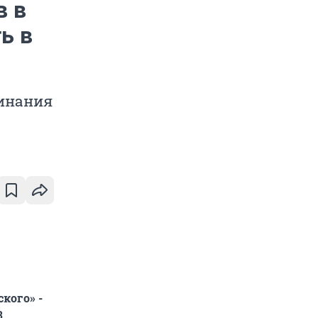
в в
ь в
минания
кого» -
3