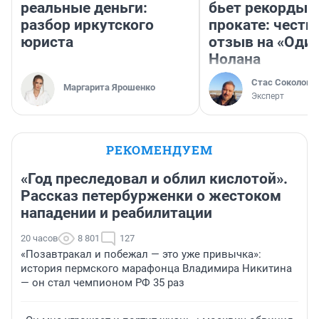
реальные деньги:
бьет рекорды 
разбор иркутского
прокате: честн
юриста
отзыв на «Оди
Нолана
Стас Соколов
Маргарита Ярошенко
Эксперт
РЕКОМЕНДУЕМ
«Год преследовал и облил кислотой».
Рассказ петербурженки о жестоком
нападении и реабилитации
20 часов
8 801
127
«Позавтракал и побежал — это уже привычка»:
история пермского марафонца Владимира Никитина
— он стал чемпионом РФ 35 раз