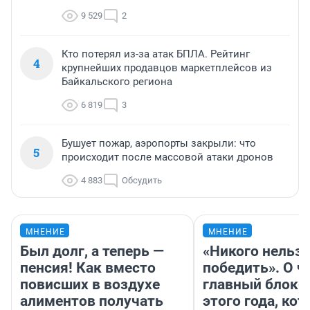
9 529
2
Кто потерял из-за атак БПЛА. Рейтинг
4
крупнейших продавцов маркетплейсов из
Байкальского региона
6 819
3
Бушует пожар, аэропорты закрыли: что
5
происходит после массовой атаки дронов
4 883
Обсудить
МНЕНИЕ
МНЕНИЕ
Был долг, а теперь —
«Никого нельз
пенсия! Как вместо
победить». О ч
повисших в воздухе
главный блокб
алиментов получать
этого года, ко