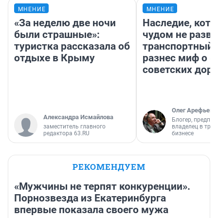
МНЕНИЕ
МНЕНИЕ
«За неделю две ночи
Наследие, кото
были страшные»:
чудом не разва
туристка рассказала об
транспортный 
отдыхе в Крыму
разнес миф о 
советских доро
Олег Арефьев
Александра Исмайлова
Блогер, предпри
заместитель главного
владелец в тра
редактора 63.RU
бизнесе
РЕКОМЕНДУЕМ
«Мужчины не терпят конкуренции».
Порнозвезда из Екатеринбурга
впервые показала своего мужа